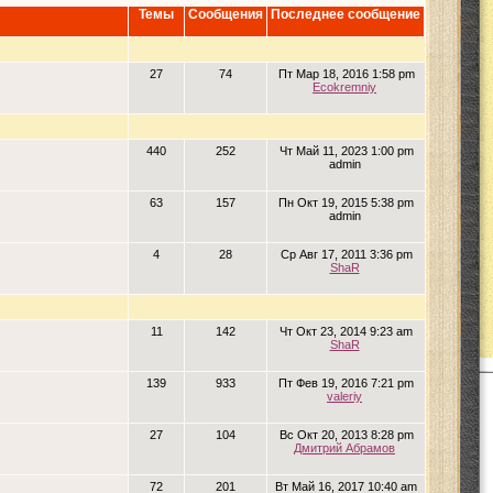
Темы
Сообщения
Последнее сообщение
27
74
Пт Мар 18, 2016 1:58 pm
Ecokremniy
440
252
Чт Май 11, 2023 1:00 pm
admin
63
157
Пн Окт 19, 2015 5:38 pm
admin
4
28
Ср Авг 17, 2011 3:36 pm
ShaR
11
142
Чт Окт 23, 2014 9:23 am
ShaR
139
933
Пт Фев 19, 2016 7:21 pm
valeriy
27
104
Вс Окт 20, 2013 8:28 pm
Дмитрий Абрамов
72
201
Вт Май 16, 2017 10:40 am