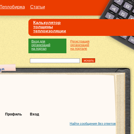
Теплобиржа
Статьи
Калькулятор
толщины
теплоизоляции
Вход для
Регистрация
организаций
организаций
на портал
на портале
Профиль
Вход
Найти сообщения без ответов