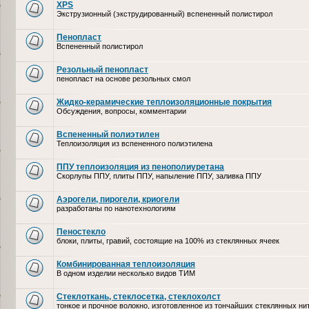
XPS
Экструзионный (экструдированный) вспененный полистирол
Пенопласт
Вспененный полистирол
Резольный пенопласт
пенопласт на основе резольных смол
Жидко-керамические теплоизоляционные покрытия
Обсуждения, вопросы, комментарии
Вспененный полиэтилен
Теплоизоляция из вспененного полиэтилена
ППУ теплоизоляция из пенополиуретана
Скорлупы ППУ, плиты ППУ, напыление ППУ, заливка ППУ
Аэрогели, пирогели, криогели
разработаны по нанотехнологиям
Пеностекло
блоки, плиты, гравий, состоящие на 100% из стеклянных ячеек
Комбинированная теплоизоляция
В одном изделии несколько видов ТИМ
Стеклоткань, стеклосетка, cтеклохолст
тонкое и прочное волокно, изготовленное из тончайших стеклянных ни