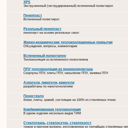
XPS
Экструзионный (экструдированный) вспененный полистирол
Пенопласт
Вспененный полистирол
Резольный пенопласт
пенопласт на основе резольных смол
Жидко-керамические теплоизоляционные покрытия
Обсуждения, вопросы, комментарии
Вспененный полиэтилен
Теплоизоляция из вспененного полиэтилена
ППУ теплоизоляция из пенополиуретана
Скорлупы ППУ, плиты ППУ, напыление ППУ, заливка ППУ
Аэрогели, пирогели, криогели
разработаны по нанотехнологиям
Пеностекло
блоки, плиты, гравий, состоящие на 100% из стеклянных ячеек
Комбинированная теплоизоляция
В одном изделии несколько видов ТИМ
Стеклоткань, стеклосетка, cтеклохолст
тонкое и прочное волокно, изготовленное из тончайших стеклянных ни