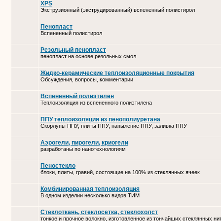
XPS
Экструзионный (экструдированный) вспененный полистирол
Пенопласт
Вспененный полистирол
Резольный пенопласт
пенопласт на основе резольных смол
Жидко-керамические теплоизоляционные покрытия
Обсуждения, вопросы, комментарии
Вспененный полиэтилен
Теплоизоляция из вспененного полиэтилена
ППУ теплоизоляция из пенополиуретана
Скорлупы ППУ, плиты ППУ, напыление ППУ, заливка ППУ
Аэрогели, пирогели, криогели
разработаны по нанотехнологиям
Пеностекло
блоки, плиты, гравий, состоящие на 100% из стеклянных ячеек
Комбинированная теплоизоляция
В одном изделии несколько видов ТИМ
Стеклоткань, стеклосетка, cтеклохолст
тонкое и прочное волокно, изготовленное из тончайших стеклянных ни