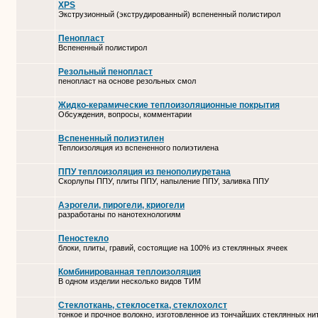
XPS
Экструзионный (экструдированный) вспененный полистирол
Пенопласт
Вспененный полистирол
Резольный пенопласт
пенопласт на основе резольных смол
Жидко-керамические теплоизоляционные покрытия
Обсуждения, вопросы, комментарии
Вспененный полиэтилен
Теплоизоляция из вспененного полиэтилена
ППУ теплоизоляция из пенополиуретана
Скорлупы ППУ, плиты ППУ, напыление ППУ, заливка ППУ
Аэрогели, пирогели, криогели
разработаны по нанотехнологиям
Пеностекло
блоки, плиты, гравий, состоящие на 100% из стеклянных ячеек
Комбинированная теплоизоляция
В одном изделии несколько видов ТИМ
Стеклоткань, стеклосетка, cтеклохолст
тонкое и прочное волокно, изготовленное из тончайших стеклянных ни