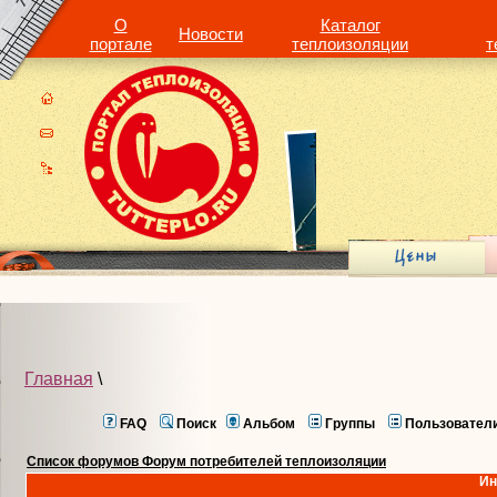
О
Каталог
Новости
портале
теплоизоляции
т
Главная
\
FAQ
Поиск
Альбом
Группы
Пользовател
Список форумов Форум потребителей теплоизоляции
Ин