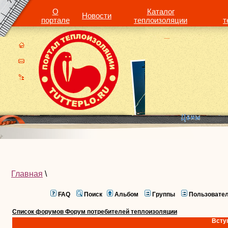
О
Каталог
Новости
портале
теплоизоляции
т
Главная
\
FAQ
Поиск
Альбом
Группы
Пользовате
Список форумов Форум потребителей теплоизоляции
Всту