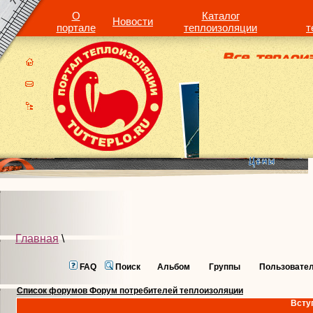
О
Каталог
Новости
портале
теплоизоляции
т
Главная
\
FAQ
Поиск
Альбом
Группы
Пользовате
Список форумов Форум потребителей теплоизоляции
Всту