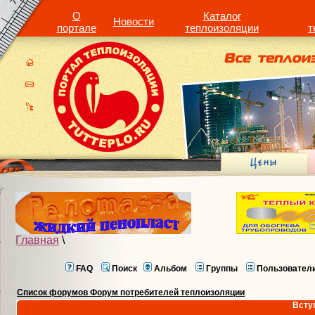
О
Каталог
Новости
портале
теплоизоляции
т
Главная
\
FAQ
Поиск
Альбом
Группы
Пользовател
Список форумов Форум потребителей теплоизоляции
Всту