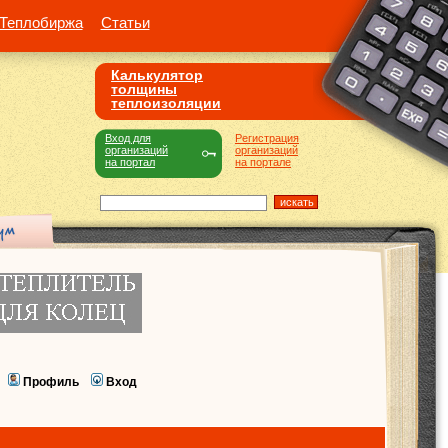
Теплобиржа
Статьи
Калькулятор
толщины
теплоизоляции
Вход для
Регистрация
организаций
организаций
на портал
на портале
Профиль
Вход