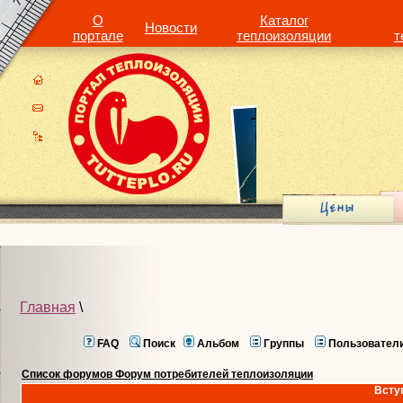
О
Каталог
Новости
портале
теплоизоляции
т
Главная
\
FAQ
Поиск
Альбом
Группы
Пользовател
Список форумов Форум потребителей теплоизоляции
Всту