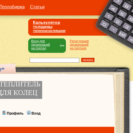
Теплобиржа
Статьи
Калькулятор
толщины
теплоизоляции
Вход для
Регистрация
организаций
организаций
на портал
на портале
Профиль
Вход