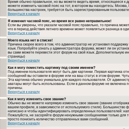
Время обычно правильное, но вы можете видеть время, относящееся к дру
можете изменить часовой пояс на тот, в котором вы находитесь: Москва, К
большинства настроек, требуется быть зарегистрированным пользовате
Вернуться к началу
Я изменил часовой пояс, но время все равно неправильное!
Если вы уверены, что указали часовой пояс правильно, то причина може
что в период действия летнего времени может появляться разница в од
Вернуться к началу
Моего языка нет в списке!
Причина скорее всего в том, что администратор не установил поддержку
язык. Попробуйте узнать у администратора форума, может ли он установ
вы сами можете перевести этот форум на свой язык. Дополнительную и
страницы)
Вернуться к началу
Как я могу поместить картинку под своим именем?
Под именем пользователя могут быть две картинки. Первая картинка отн
сообщений вы оставили в форуме или на ваш статус в этом форуме. Чут
Эта картинка обычно уникальна для каждого пользователя. От администра
аватары могут быть использованы. Если в данном форуме не включена п
причины.
Вернуться к началу
Как я могу изменить свое звание?
Обычно вы не можете напрямую изменить свое звание (звание отображае
вашем профиле, в зависимости от используемого стиля). Большинство ф
написано и чтобы идентифицировать определенных пользователей: нап
Пожалуйста, не засоряйте форум ненужными сообщениями только для то
просто понизить количество отправленных вами сообщений.
Вернуться к началу