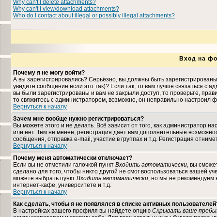
Why can't I delete attachments?
Why can't I view/download attachments?
Who do I contact about illegal or possibly illegal attachments?
Вход на фо
Почему я не могу войти?
А вы зарегистрировались? Серьёзно, вы должны быть зарегистрированы,
увидите сообщение если это так)? Если так, то вам лучше связаться с 
вы были зарегистрированы и вам не закрыли доступ, то проверьте, прави
то свяжитесь с администратором, возможно, он неправильно настроил ф
Вернуться к началу
Зачем мне вообще нужно регистрироваться?
Вы можете этого и не делать. Всё зависит от того, как администратор 
или нет. Тем не менее, регистрация дает вам дополнительные возможн
сообщения, отправка e-mail, участие в группах и т.д. Регистрация отниме
Вернуться к началу
Почему меня автоматически отключает?
Если вы не отметили галочкой пункт
Входить автоматически
, вы сможе
сделано для того, чтобы никто другой не смог воспользоваться вашей уч
можете выбрать пункт
Входить автоматически
, но мы не рекомендуем
интернет-кафе, университете и т.д.
Вернуться к началу
Как сделать, чтобы я не появлялся в списке активных пользователей
В настройках вашего профиля вы найдете опцию
Скрывать ваше пребы