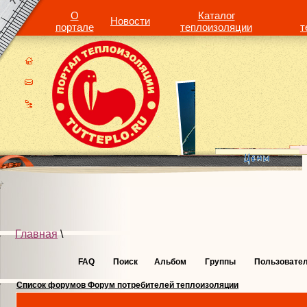
О
Каталог
Новости
портале
теплоизоляции
т
Главная
\
FAQ
Поиск
Альбом
Группы
Пользовате
Список форумов Форум потребителей теплоизоляции