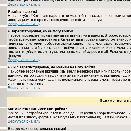
администраторам и самому себе. Для всех остальных вы будете показыв
Вернуться к началу
Я забыл пароль!
Не паникуйте! Хотя ваш пароль и не может быть восстановлен, вам може
инструкциям, и скоро вы снова сможете войти на форум
Вернуться к началу
Я зарегистрирован, но не могу войти!
Первое: проверьте, правильно ли вы ввели имя и пароль. Второе: возмо
чтобы все новые пользователи были активизированы самостоятельно либ
причина, по которой требуется активизация, — она уменьшает возможн
регистрации, вам было сказано, требуется активизация или нет. Если ва
письмо, то убедитесь, что указали правильный адрес e-mail. Если же вы
форума.
Вернуться к началу
Я был зарегистрирован, но больше не могу войти!
Наиболее вероятные причины: вы ввели неверное имя или пароль (прове
администратор удалил вашу учётную запись по каким-то причинам. Если
Администраторы могут удалять неактивных пользователей, чтобы умень
участие в дискуссиях.
Вернуться к началу
Параметры и н
Как мне изменить мои настройки?
Все ваши настройки хранятся в базе данных (если вы зарегистрированы
находится вверху форума, но могут быть и исключения). Там вы можете 
Вернуться к началу
В форумах неправильное время!