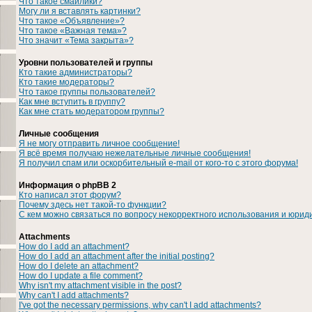
Что такое смайлики?
Могу ли я вставлять картинки?
Что такое «Объявление»?
Что такое «Важная тема»?
Что значит «Тема закрыта»?
Уровни пользователей и группы
Кто такие администраторы?
Кто такие модераторы?
Что такое группы пользователей?
Как мне вступить в группу?
Как мне стать модератором группы?
Личные сообщения
Я не могу отправить личное сообщение!
Я всё время получаю нежелательные личные сообщения!
Я получил спам или оскорбительный e-mail от кого-то с этого форума!
Информация о phpBB 2
Кто написал этот форум?
Почему здесь нет такой-то функции?
С кем можно связаться по вопросу некорректного использования и юрид
Attachments
How do I add an attachment?
How do I add an attachment after the initial posting?
How do I delete an attachment?
How do I update a file comment?
Why isn't my attachment visible in the post?
Why can't I add attachments?
I've got the necessary permissions, why can't I add attachments?