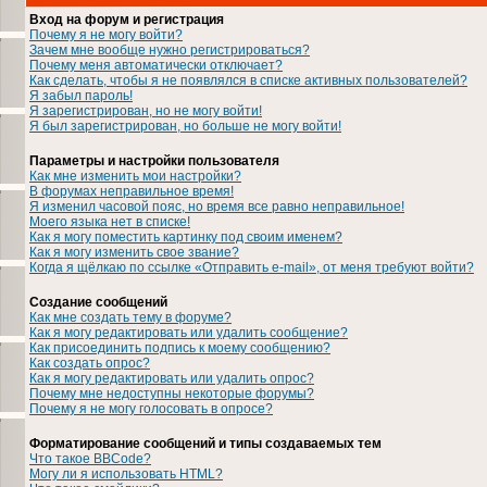
Вход на форум и регистрация
Почему я не могу войти?
Зачем мне вообще нужно регистрироваться?
Почему меня автоматически отключает?
Как сделать, чтобы я не появлялся в списке активных пользователей?
Я забыл пароль!
Я зарегистрирован, но не могу войти!
Я был зарегистрирован, но больше не могу войти!
Параметры и настройки пользователя
Как мне изменить мои настройки?
В форумах неправильное время!
Я изменил часовой пояс, но время все равно неправильное!
Моего языка нет в списке!
Как я могу поместить картинку под своим именем?
Как я могу изменить свое звание?
Когда я щёлкаю по ссылке «Отправить e-mail», от меня требуют войти?
Создание сообщений
Как мне создать тему в форуме?
Как я могу редактировать или удалить сообщение?
Как присоединить подпись к моему сообщению?
Как создать опрос?
Как я могу редактировать или удалить опрос?
Почему мне недоступны некоторые форумы?
Почему я не могу голосовать в опросе?
Форматирование сообщений и типы создаваемых тем
Что такое BBCode?
Могу ли я использовать HTML?