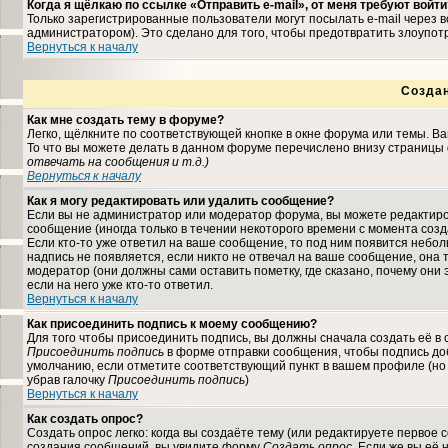
Когда я щёлкаю по ссылке «Отправить e-mail», от меня требуют войти
Только зарегистрированные пользователи могут посылать e-mail через
администратором). Это сделано для того, чтобы предотвратить злоупо
Вернуться к началу
Созда
Как мне создать тему в форуме?
Легко, щёлкните по соответствующей кнопке в окне форума или темы. В
То что вы можете делать в данном форуме перечислено внизу страницы 
отвечать на сообщения и т.д.
)
Вернуться к началу
Как я могу редактировать или удалить сообщение?
Если вы не администратор или модератор форума, вы можете редактиро
сообщение (иногда только в течении некоторого времени с момента соз
Если кто-то уже ответил на ваше сообщение, то под ним появится небо
надпись не появляется, если никто не отвечал на ваше сообщение, она
модератор (они должны сами оставить пометку, где сказано, почему они 
если на него уже кто-то ответил.
Вернуться к началу
Как присоединить подпись к моему сообщению?
Для того чтобы присоединить подпись, вы должны сначала создать её в
Присоединить подпись
в форме отправки сообщения, чтобы подпись до
умолчанию, если отметите соответствующий пункт в вашем профиле (но
убрав галочку
Присоединить подпись
)
Вернуться к началу
Как создать опрос?
Создать опрос легко: когда вы создаёте тему (или редактируете первое 
создания сообщений, вы увидите форму
Создать опрос
. Если же вы её 