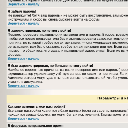
администраторам и самому себе. Для всех остальных вы будете показыв
Вернуться к началу
Я забыл пароль!
Не паникуйте! Хотя ваш пароль и не может быть восстановлен, вам може
инструкциям, и скоро вы снова сможете войти на форум
Вернуться к началу
Я зарегистрирован, но не могу войти!
Первое: проверьте, правильно ли вы ввели имя и пароль. Второе: возмо
чтобы все новые пользователи были активизированы самостоятельно либ
причина, по которой требуется активизация, — она уменьшает возможн
регистрации, вам было сказано, требуется активизация или нет. Если ва
письмо, то убедитесь, что указали правильный адрес e-mail. Если же вы
форума.
Вернуться к началу
Я был зарегистрирован, но больше не могу войти!
Наиболее вероятные причины: вы ввели неверное имя или пароль (прове
администратор удалил вашу учётную запись по каким-то причинам. Если
Администраторы могут удалять неактивных пользователей, чтобы умень
участие в дискуссиях.
Вернуться к началу
Параметры и н
Как мне изменить мои настройки?
Все ваши настройки хранятся в базе данных (если вы зарегистрированы
находится вверху форума, но могут быть и исключения). Там вы можете 
Вернуться к началу
В форумах неправильное время!