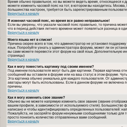
Время обычно правильное, но вы можете видеть время, относящееся к дру
можете изменить часовой пояс на тот, в котором вы находитесь: Москва, К
большинства настроек, требуется быть зарегистрированным пользовате
Вернуться к началу
Я изменил часовой пояс, но время все равно неправильное!
Если вы уверены, что указали часовой пояс правильно, то причина може
что в период действия летнего времени может появляться разница в од
Вернуться к началу
Моего языка нет в списке!
Причина скорее всего в том, что администратор не установил поддержку
язык. Попробуйте узнать у администратора форума, может ли он установ
вы сами можете перевести этот форум на свой язык. Дополнительную и
страницы)
Вернуться к началу
Как я могу поместить картинку под своим именем?
Под именем пользователя могут быть две картинки. Первая картинка отн
сообщений вы оставили в форуме или на ваш статус в этом форуме. Чут
Эта картинка обычно уникальна для каждого пользователя. От администра
аватары могут быть использованы. Если в данном форуме не включена п
причины.
Вернуться к началу
Как я могу изменить свое звание?
Обычно вы не можете напрямую изменить свое звание (звание отображае
вашем профиле, в зависимости от используемого стиля). Большинство ф
написано и чтобы идентифицировать определенных пользователей: нап
Пожалуйста, не засоряйте форум ненужными сообщениями только для то
просто понизить количество отправленных вами сообщений.
Вернуться к началу