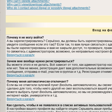
Why can't I delete attachments?
Why can't I view/download attachments?
Who do I contact about illegal or possibly illegal attachments?
Вход на фо
Почему я не могу войти?
А вы зарегистрировались? Серьёзно, вы должны быть зарегистрированы,
увидите сообщение если это так)? Если так, то вам лучше связаться с 
вы были зарегистрированы и вам не закрыли доступ, то проверьте, прави
то свяжитесь с администратором, возможно, он неправильно настроил ф
Вернуться к началу
Зачем мне вообще нужно регистрироваться?
Вы можете этого и не делать. Всё зависит от того, как администратор 
или нет. Тем не менее, регистрация дает вам дополнительные возможн
сообщения, отправка e-mail, участие в группах и т.д. Регистрация отниме
Вернуться к началу
Почему меня автоматически отключает?
Если вы не отметили галочкой пункт
Входить автоматически
, вы сможе
сделано для того, чтобы никто другой не смог воспользоваться вашей уч
можете выбрать пункт
Входить автоматически
, но мы не рекомендуем
интернет-кафе, университете и т.д.
Вернуться к началу
Как сделать, чтобы я не появлялся в списке активных пользователей
В настройках вашего профиля вы найдете опцию
Скрывать ваше пребы