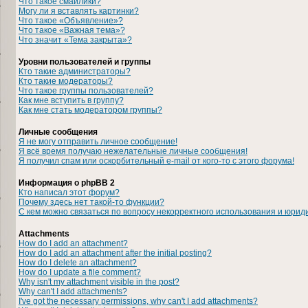
Что такое смайлики?
Могу ли я вставлять картинки?
Что такое «Объявление»?
Что такое «Важная тема»?
Что значит «Тема закрыта»?
Уровни пользователей и группы
Кто такие администраторы?
Кто такие модераторы?
Что такое группы пользователей?
Как мне вступить в группу?
Как мне стать модератором группы?
Личные сообщения
Я не могу отправить личное сообщение!
Я всё время получаю нежелательные личные сообщения!
Я получил спам или оскорбительный e-mail от кого-то с этого форума!
Информация о phpBB 2
Кто написал этот форум?
Почему здесь нет такой-то функции?
С кем можно связаться по вопросу некорректного использования и юрид
Attachments
How do I add an attachment?
How do I add an attachment after the initial posting?
How do I delete an attachment?
How do I update a file comment?
Why isn't my attachment visible in the post?
Why can't I add attachments?
I've got the necessary permissions, why can't I add attachments?