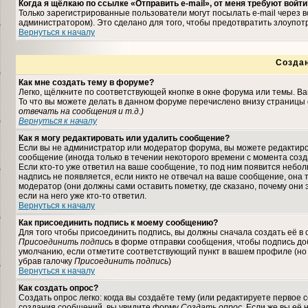
Когда я щёлкаю по ссылке «Отправить e-mail», от меня требуют войти
Только зарегистрированные пользователи могут посылать e-mail через
администратором). Это сделано для того, чтобы предотвратить злоупо
Вернуться к началу
Созда
Как мне создать тему в форуме?
Легко, щёлкните по соответствующей кнопке в окне форума или темы. В
То что вы можете делать в данном форуме перечислено внизу страницы 
отвечать на сообщения и т.д.
)
Вернуться к началу
Как я могу редактировать или удалить сообщение?
Если вы не администратор или модератор форума, вы можете редактиро
сообщение (иногда только в течении некоторого времени с момента соз
Если кто-то уже ответил на ваше сообщение, то под ним появится небо
надпись не появляется, если никто не отвечал на ваше сообщение, она
модератор (они должны сами оставить пометку, где сказано, почему они 
если на него уже кто-то ответил.
Вернуться к началу
Как присоединить подпись к моему сообщению?
Для того чтобы присоединить подпись, вы должны сначала создать её в
Присоединить подпись
в форме отправки сообщения, чтобы подпись до
умолчанию, если отметите соответствующий пункт в вашем профиле (но
убрав галочку
Присоединить подпись
)
Вернуться к началу
Как создать опрос?
Создать опрос легко: когда вы создаёте тему (или редактируете первое 
создания сообщений, вы увидите форму
Создать опрос
. Если же вы её 