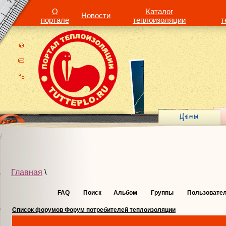
О
Каталог
Новости
портале
теплоизоляции
т
Главная
\
FAQ
Поиск
Альбом
Группы
Пользовате
Список форумов Форум потребителей теплоизоляции