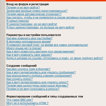
Вход на форум и регистрация
Почему я не могу войти?
Зачем мне вообще нужно регистрироваться?
Почему меня автоматически отключает?
Как сделать, чтобы я не появлялся в списке активных пользователей?
Я забыл пароль!
Я зарегистрирован, но не могу войти!
Я был зарегистрирован, но больше не могу войти!
Параметры и настройки пользователя
Как мне изменить мои настройки?
В форумах неправильное время!
Я изменил часовой пояс, но время все равно неправильное!
Моего языка нет в списке!
Как я могу поместить картинку под своим именем?
Как я могу изменить свое звание?
Когда я щёлкаю по ссылке «Отправить e-mail», от меня требуют войти?
Создание сообщений
Как мне создать тему в форуме?
Как я могу редактировать или удалить сообщение?
Как присоединить подпись к моему сообщению?
Как создать опрос?
Как я могу редактировать или удалить опрос?
Почему мне недоступны некоторые форумы?
Почему я не могу голосовать в опросе?
Форматирование сообщений и типы создаваемых тем
Что такое BBCode?
Могу ли я использовать HTML?