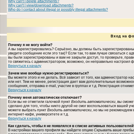
Why can't I delete attachments?
Why can't I view/download attachments?
Who do I contact about illegal or possibly illegal attachments?
Вход на фо
Почему я не могу войти?
А вы зарегистрировались? Серьёзно, вы должны быть зарегистрированы,
увидите сообщение если это так)? Если так, то вам лучше связаться с 
вы были зарегистрированы и вам не закрыли доступ, то проверьте, прави
то свяжитесь с администратором, возможно, он неправильно настроил ф
Вернуться к началу
Зачем мне вообще нужно регистрироваться?
Вы можете этого и не делать. Всё зависит от того, как администратор 
или нет. Тем не менее, регистрация дает вам дополнительные возможн
сообщения, отправка e-mail, участие в группах и т.д. Регистрация отниме
Вернуться к началу
Почему меня автоматически отключает?
Если вы не отметили галочкой пункт
Входить автоматически
, вы сможе
сделано для того, чтобы никто другой не смог воспользоваться вашей уч
можете выбрать пункт
Входить автоматически
, но мы не рекомендуем
интернет-кафе, университете и т.д.
Вернуться к началу
Как сделать, чтобы я не появлялся в списке активных пользователей
В настройках вашего профиля вы найдете опцию
Скрывать ваше пребы