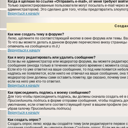
Когда я щёлкаю по ссылке «Отправить e-mail», от меня требуют войти
Только зарегистрированные пользователи могут посылать e-mail через
администратором). Это сделано для того, чтобы предотвратить злоупо
Вернуться к началу
Созда
Как мне создать тему в форуме?
Легко, щёлкните по соответствующей кнопке в окне форума или темы. В
То что вы можете делать в данном форуме перечислено внизу страницы 
отвечать на сообщения и т.д.
)
Вернуться к началу
Как я могу редактировать или удалить сообщение?
Если вы не администратор или модератор форума, вы можете редактиро
сообщение (иногда только в течении некоторого времени с момента соз
Если кто-то уже ответил на ваше сообщение, то под ним появится небо
надпись не появляется, если никто не отвечал на ваше сообщение, она
модератор (они должны сами оставить пометку, где сказано, почему они 
если на него уже кто-то ответил.
Вернуться к началу
Как присоединить подпись к моему сообщению?
Для того чтобы присоединить подпись, вы должны сначала создать её в
Присоединить подпись
в форме отправки сообщения, чтобы подпись до
умолчанию, если отметите соответствующий пункт в вашем профиле (но
убрав галочку
Присоединить подпись
)
Вернуться к началу
Как создать опрос?
Создать опрос легко: когда вы создаёте тему (или редактируете первое 
создания сообщений, вы увидите форму
Создать опрос
. Если же вы её 