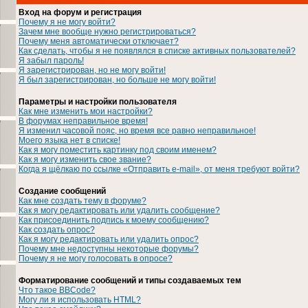
Вход на форум и регистрация
Почему я не могу войти?
Зачем мне вообще нужно регистрироваться?
Почему меня автоматически отключает?
Как сделать, чтобы я не появлялся в списке активных пользователей?
Я забыл пароль!
Я зарегистрирован, но не могу войти!
Я был зарегистрирован, но больше не могу войти!
Параметры и настройки пользователя
Как мне изменить мои настройки?
В форумах неправильное время!
Я изменил часовой пояс, но время все равно неправильное!
Моего языка нет в списке!
Как я могу поместить картинку под своим именем?
Как я могу изменить свое звание?
Когда я щёлкаю по ссылке «Отправить e-mail», от меня требуют войти?
Создание сообщений
Как мне создать тему в форуме?
Как я могу редактировать или удалить сообщение?
Как присоединить подпись к моему сообщению?
Как создать опрос?
Как я могу редактировать или удалить опрос?
Почему мне недоступны некоторые форумы?
Почему я не могу голосовать в опросе?
Форматирование сообщений и типы создаваемых тем
Что такое BBCode?
Могу ли я использовать HTML?