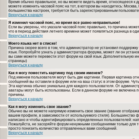
Время обычно правильное, но вы можете видеть время, относящееся к дру
можете изменить часовой пояс на тот, в котором вы находитесь: Москва, К
большинства настроек, требуется быть зарегистрированным пользовате
Вернуться к началу
Я изменил часовой пояс, но время все равно неправильное!
Если вы уверены, что указали часовой пояс правильно, то причина може
что в период действия летнего времени может появляться разница в од
Вернуться к началу
Моего языка нет в списке!
Причина скорее всего в том, что администратор не установил поддержку
язык. Попробуйте узнать у администратора форума, может ли он установ
вы сами можете перевести этот форум на свой язык. Дополнительную и
страницы)
Вернуться к началу
Как я могу поместить картинку под своим именем?
Под именем пользователя могут быть две картинки. Первая картинка отн
сообщений вы оставили в форуме или на ваш статус в этом форуме. Чут
Эта картинка обычно уникальна для каждого пользователя. От администра
аватары могут быть использованы. Если в данном форуме не включена п
причины.
Вернуться к началу
Как я могу изменить свое звание?
Обычно вы не можете напрямую изменить свое звание (звание отображае
вашем профиле, в зависимости от используемого стиля). Большинство ф
написано и чтобы идентифицировать определенных пользователей: нап
Пожалуйста, не засоряйте форум ненужными сообщениями только для то
просто понизить количество отправленных вами сообщений.
Вернуться к началу