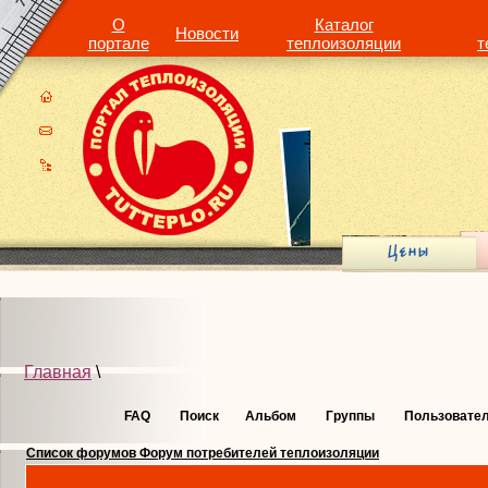
О
Каталог
Новости
портале
теплоизоляции
т
Главная
\
FAQ
Поиск
Альбом
Группы
Пользовате
Список форумов Форум потребителей теплоизоляции