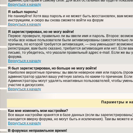
администраторам и самому себе. Для всех остальных вы будете показыв
Вернуться к началу
Я забыл пароль!
Не паникуйте! Хотя ваш пароль и не может быть восстановлен, вам може
инструкциям, и скоро вы снова сможете войти на форум
Вернуться к началу
Я зарегистрирован, но не могу войти!
Первое: проверьте, правильно ли вы ввели имя и пароль. Второе: возмо
чтобы все новые пользователи были активизированы самостоятельно либ
причина, по которой требуется активизация, — она уменьшает возможн
регистрации, вам было сказано, требуется активизация или нет. Если ва
письмо, то убедитесь, что указали правильный адрес e-mail. Если же вы
форума.
Вернуться к началу
Я был зарегистрирован, но больше не могу войти!
Наиболее вероятные причины: вы ввели неверное имя или пароль (прове
администратор удалил вашу учётную запись по каким-то причинам. Если
Администраторы могут удалять неактивных пользователей, чтобы умень
участие в дискуссиях.
Вернуться к началу
Параметры и н
Как мне изменить мои настройки?
Все ваши настройки хранятся в базе данных (если вы зарегистрированы
находится вверху форума, но могут быть и исключения). Там вы можете 
Вернуться к началу
В форумах неправильное время!