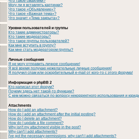
Что такое смайлики?
Могу ли я вставлять картинки?
Что такое «Объявление»?
Что такое «Важная тема»?
Что значит «Тема закрыта»?
Уровни пользователей и группы
Кто такие администраторы?
Кто такие модераторы?
Что такое группы пользователей?
Как мне вступить в группу?
Как мне стать модератором группы?
Личные сообщения
Я не могу отправить личное сообщение!
Я всё время получаю нежелательные личные сообщения!
Я получил спам или оскорбительный e-mail от кого-то с этого форума!
Информация о phpBB 2
Кто написал этот форум?
Почему здесь нет такой-то функции?
С кем можно связаться по вопросу некорректного использования и юрид
Attachments
How do I add an attachment?
How do I add an attachment after the initial posting?
How do I delete an attachment?
How do I update a file comment?
Why isn't my attachment visible in the post?
Why can't I add attachments?
I've got the necessary permissions, why can't I add attachments?