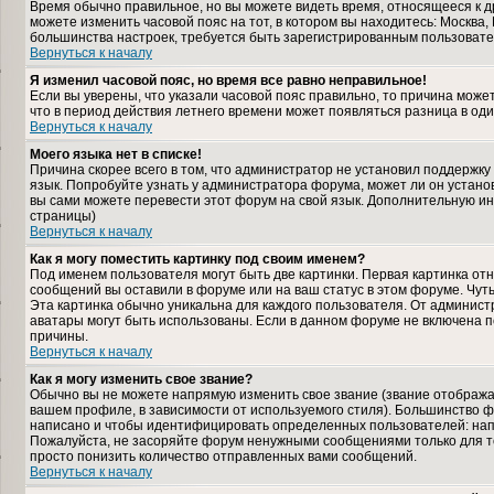
Время обычно правильное, но вы можете видеть время, относящееся к дру
можете изменить часовой пояс на тот, в котором вы находитесь: Москва, К
большинства настроек, требуется быть зарегистрированным пользовате
Вернуться к началу
Я изменил часовой пояс, но время все равно неправильное!
Если вы уверены, что указали часовой пояс правильно, то причина може
что в период действия летнего времени может появляться разница в од
Вернуться к началу
Моего языка нет в списке!
Причина скорее всего в том, что администратор не установил поддержку
язык. Попробуйте узнать у администратора форума, может ли он установ
вы сами можете перевести этот форум на свой язык. Дополнительную и
страницы)
Вернуться к началу
Как я могу поместить картинку под своим именем?
Под именем пользователя могут быть две картинки. Первая картинка отн
сообщений вы оставили в форуме или на ваш статус в этом форуме. Чут
Эта картинка обычно уникальна для каждого пользователя. От администра
аватары могут быть использованы. Если в данном форуме не включена п
причины.
Вернуться к началу
Как я могу изменить свое звание?
Обычно вы не можете напрямую изменить свое звание (звание отображае
вашем профиле, в зависимости от используемого стиля). Большинство ф
написано и чтобы идентифицировать определенных пользователей: нап
Пожалуйста, не засоряйте форум ненужными сообщениями только для то
просто понизить количество отправленных вами сообщений.
Вернуться к началу