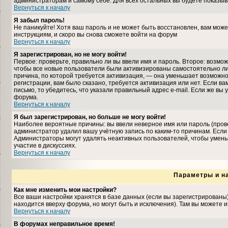
администраторам и самому себе. Для всех остальных вы будете показыв
Вернуться к началу
Я забыл пароль!
Не паникуйте! Хотя ваш пароль и не может быть восстановлен, вам може
инструкциям, и скоро вы снова сможете войти на форум
Вернуться к началу
Я зарегистрирован, но не могу войти!
Первое: проверьте, правильно ли вы ввели имя и пароль. Второе: возмо
чтобы все новые пользователи были активизированы самостоятельно либ
причина, по которой требуется активизация, — она уменьшает возможн
регистрации, вам было сказано, требуется активизация или нет. Если ва
письмо, то убедитесь, что указали правильный адрес e-mail. Если же вы
форума.
Вернуться к началу
Я был зарегистрирован, но больше не могу войти!
Наиболее вероятные причины: вы ввели неверное имя или пароль (прове
администратор удалил вашу учётную запись по каким-то причинам. Если
Администраторы могут удалять неактивных пользователей, чтобы умень
участие в дискуссиях.
Вернуться к началу
Параметры и н
Как мне изменить мои настройки?
Все ваши настройки хранятся в базе данных (если вы зарегистрированы
находится вверху форума, но могут быть и исключения). Там вы можете 
Вернуться к началу
В форумах неправильное время!