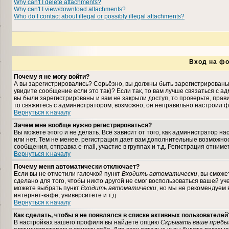
Why can't I delete attachments?
Why can't I view/download attachments?
Who do I contact about illegal or possibly illegal attachments?
Вход на фо
Почему я не могу войти?
А вы зарегистрировались? Серьёзно, вы должны быть зарегистрированы,
увидите сообщение если это так)? Если так, то вам лучше связаться с 
вы были зарегистрированы и вам не закрыли доступ, то проверьте, прави
то свяжитесь с администратором, возможно, он неправильно настроил ф
Вернуться к началу
Зачем мне вообще нужно регистрироваться?
Вы можете этого и не делать. Всё зависит от того, как администратор 
или нет. Тем не менее, регистрация дает вам дополнительные возможн
сообщения, отправка e-mail, участие в группах и т.д. Регистрация отниме
Вернуться к началу
Почему меня автоматически отключает?
Если вы не отметили галочкой пункт
Входить автоматически
, вы сможе
сделано для того, чтобы никто другой не смог воспользоваться вашей уч
можете выбрать пункт
Входить автоматически
, но мы не рекомендуем
интернет-кафе, университете и т.д.
Вернуться к началу
Как сделать, чтобы я не появлялся в списке активных пользователей
В настройках вашего профиля вы найдете опцию
Скрывать ваше пребы