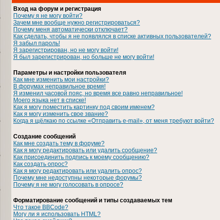
Вход на форум и регистрация
Почему я не могу войти?
Зачем мне вообще нужно регистрироваться?
Почему меня автоматически отключает?
Как сделать, чтобы я не появлялся в списке активных пользователей?
Я забыл пароль!
Я зарегистрирован, но не могу войти!
Я был зарегистрирован, но больше не могу войти!
Параметры и настройки пользователя
Как мне изменить мои настройки?
В форумах неправильное время!
Я изменил часовой пояс, но время все равно неправильное!
Моего языка нет в списке!
Как я могу поместить картинку под своим именем?
Как я могу изменить свое звание?
Когда я щёлкаю по ссылке «Отправить e-mail», от меня требуют войти?
Создание сообщений
Как мне создать тему в форуме?
Как я могу редактировать или удалить сообщение?
Как присоединить подпись к моему сообщению?
Как создать опрос?
Как я могу редактировать или удалить опрос?
Почему мне недоступны некоторые форумы?
Почему я не могу голосовать в опросе?
Форматирование сообщений и типы создаваемых тем
Что такое BBCode?
Могу ли я использовать HTML?