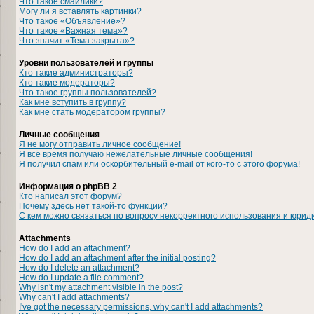
Что такое смайлики?
Могу ли я вставлять картинки?
Что такое «Объявление»?
Что такое «Важная тема»?
Что значит «Тема закрыта»?
Уровни пользователей и группы
Кто такие администраторы?
Кто такие модераторы?
Что такое группы пользователей?
Как мне вступить в группу?
Как мне стать модератором группы?
Личные сообщения
Я не могу отправить личное сообщение!
Я всё время получаю нежелательные личные сообщения!
Я получил спам или оскорбительный e-mail от кого-то с этого форума!
Информация о phpBB 2
Кто написал этот форум?
Почему здесь нет такой-то функции?
С кем можно связаться по вопросу некорректного использования и юрид
Attachments
How do I add an attachment?
How do I add an attachment after the initial posting?
How do I delete an attachment?
How do I update a file comment?
Why isn't my attachment visible in the post?
Why can't I add attachments?
I've got the necessary permissions, why can't I add attachments?