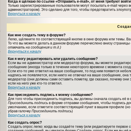
Когда я щёлкаю по ссылке «Отправить e-mail», от меня требуют войти
Только зарегистрированные пользователи могут посылать e-mail через
администратором). Это сделано для того, чтобы предотвратить злоупо
Вернуться к началу
Созда
Как мне создать тему в форуме?
Легко, щёлкните по соответствующей кнопке в окне форума или темы. В
То что вы можете делать в данном форуме перечислено внизу страницы 
отвечать на сообщения и т.д.
)
Вернуться к началу
Как я могу редактировать или удалить сообщение?
Если вы не администратор или модератор форума, вы можете редактиро
сообщение (иногда только в течении некоторого времени с момента соз
Если кто-то уже ответил на ваше сообщение, то под ним появится небо
надпись не появляется, если никто не отвечал на ваше сообщение, она
модератор (они должны сами оставить пометку, где сказано, почему они 
если на него уже кто-то ответил.
Вернуться к началу
Как присоединить подпись к моему сообщению?
Для того чтобы присоединить подпись, вы должны сначала создать её в
Присоединить подпись
в форме отправки сообщения, чтобы подпись до
умолчанию, если отметите соответствующий пункт в вашем профиле (но
убрав галочку
Присоединить подпись
)
Вернуться к началу
Как создать опрос?
Создать опрос легко: когда вы создаёте тему (или редактируете первое 
создания сообщений, вы увидите форму
Создать опрос
. Если же вы её 