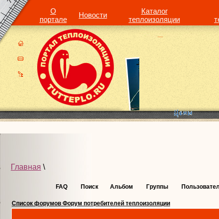
О
Каталог
Новости
портале
теплоизоляции
т
Главная
\
FAQ
Поиск
Альбом
Группы
Пользовате
Список форумов Форум потребителей теплоизоляции