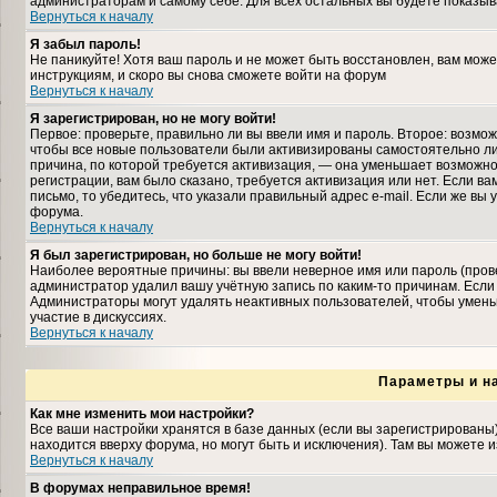
администраторам и самому себе. Для всех остальных вы будете показыв
Вернуться к началу
Я забыл пароль!
Не паникуйте! Хотя ваш пароль и не может быть восстановлен, вам може
инструкциям, и скоро вы снова сможете войти на форум
Вернуться к началу
Я зарегистрирован, но не могу войти!
Первое: проверьте, правильно ли вы ввели имя и пароль. Второе: возмо
чтобы все новые пользователи были активизированы самостоятельно либ
причина, по которой требуется активизация, — она уменьшает возможн
регистрации, вам было сказано, требуется активизация или нет. Если ва
письмо, то убедитесь, что указали правильный адрес e-mail. Если же вы
форума.
Вернуться к началу
Я был зарегистрирован, но больше не могу войти!
Наиболее вероятные причины: вы ввели неверное имя или пароль (прове
администратор удалил вашу учётную запись по каким-то причинам. Если
Администраторы могут удалять неактивных пользователей, чтобы умень
участие в дискуссиях.
Вернуться к началу
Параметры и н
Как мне изменить мои настройки?
Все ваши настройки хранятся в базе данных (если вы зарегистрированы
находится вверху форума, но могут быть и исключения). Там вы можете 
Вернуться к началу
В форумах неправильное время!