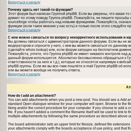
Вернуться к началу
Почему здесь нет такой-то функции?
Этот форум был написан Группой phpBB. Если вы уверены, что какая-то 
думает по этому поводу Группа phpBB. Пожалуйста, не пишите просьбы 
sourceforge чтобы работать над новыми функциями. Пожалуйста, снача
функции (если такое мнение у нас есть) и только после этого следуйте п
Вернуться к началу
С кем можно связаться по вопросу некорректного использования и 
Вы должны связаться с администратором данного форума. Если вы не мо
модератором и спросите у него, с кем вы можете связаться по данному в
(сделайте whois lookup) или, если форум запущен на бесплатном домене (на
Пожалуйста, учтите, что Группа phpBB не имеет никакого контроля над д
данный форум используется. Абсолютно бессмысленно обращаться к Гр
ответственности за него и т.д.), которые не относятся напрямую к вебс
phpBB группы. Если же вы все-таки пошлёте e-mail Группе phpBB об исп
или вы можете вообще не получить ответа.
Вернуться к началу
At
How do I add an attachment?
You can add attachments when you post a new post. You should see a
Add an
standard Open dialogue window for your computer will open. Browse to the file 
liking and/or the correct procedure for your computer. If you choose to add a
file. If you haven't added a comment the filename itself will be used to link to 
multiple attachements by following the same procedure as described above un
The board administrator sets an upper limit for filesize, defined file extensions
your attachments comply with the boards acceptance of use policy, and that t