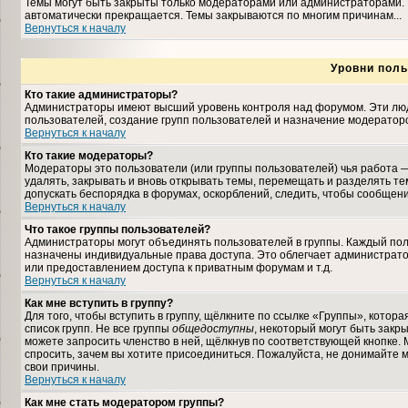
Темы могут быть закрыты только модераторами или администраторами. 
автоматически прекращается. Темы закрываются по многим причинам...
Вернуться к началу
Уровни поль
Кто такие администраторы?
Администраторы имеют высший уровень контроля над форумом. Эти люди
пользователей, создание групп пользователей и назначение модераторо
Вернуться к началу
Кто такие модераторы?
Модераторы это пользователи (или группы пользователей) чья работа —
удалять, закрывать и вновь открывать темы, перемещать и разделять те
допускать беспорядка в форумах, оскорблений, следить, чтобы сообщен
Вернуться к началу
Что такое группы пользователей?
Администраторы могут объединять пользователей в группы. Каждый польз
назначены индивидуальные права доступа. Это облегчает администрат
или предоставлением доступа к приватным форумам и т.д.
Вернуться к началу
Как мне вступить в группу?
Для того, чтобы вступить в группу, щёлкните по ссылке «Группы», которая
список групп. Не все группы
общедоступны
, некоторый могут быть закр
можете запросить членство в ней, щёлкнув по соответствующей кнопке. 
спросить, зачем вы хотите присоединиться. Пожалуйста, не донимайте м
свои причины.
Вернуться к началу
Как мне стать модератором группы?