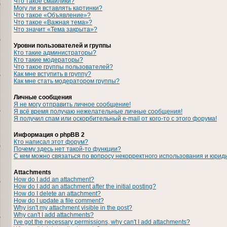
Что такое смайлики?
Могу ли я вставлять картинки?
Что такое «Объявление»?
Что такое «Важная тема»?
Что значит «Тема закрыта»?
Уровни пользователей и группы
Кто такие администраторы?
Кто такие модераторы?
Что такое группы пользователей?
Как мне вступить в группу?
Как мне стать модератором группы?
Личные сообщения
Я не могу отправить личное сообщение!
Я всё время получаю нежелательные личные сообщения!
Я получил спам или оскорбительный e-mail от кого-то с этого форума!
Информация о phpBB 2
Кто написал этот форум?
Почему здесь нет такой-то функции?
С кем можно связаться по вопросу некорректного использования и юрид
Attachments
How do I add an attachment?
How do I add an attachment after the initial posting?
How do I delete an attachment?
How do I update a file comment?
Why isn't my attachment visible in the post?
Why can't I add attachments?
I've got the necessary permissions, why can't I add attachments?