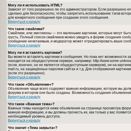
Могу ли я использовать HTML?
Зависит от того разрешено ли это администратором. Если разрешено его 
сделано для
безопасности
, чтобы запретить использование тэгов кото
для конкретного сообщения при создании этого сообщения.
Вернуться к началу
Что такое смайлики?
Смайлики, или эмотиконы — это маленькие картинки, которые могут быть 
грусть. Полный список смайликов можно увидеть в форме создания сообщ
сообщение нечитаемым, и модератор может отредактировать ваше сооб
Вернуться к началу
Могу ли я вставлять картинки?
Вы можете вставлять картинки в сообщения. Но пока нет возможности за
находится на общедоступном сервере, например: http://www.some-unknown-
(если, конечно, он не является общедоступным сервером), ни на карти
mail.ru, на защищённых паролем сайтах и т.д. Для отображения картинк
(если это разрешено).
Вернуться к началу
Что такое «Объявление»?
Объявление чаще всего содержит важную информацию, которую вы должн
форума в котором они было созданы. Возможность создания объявлений
Вернуться к началу
Что такое «Важная тема»?
Важные темы находится ниже объявления на странице просмотра форума,
важную информацию, и вы должны прочесть их, как только у вас появится
необходимый уровень доступа.
Вернуться к началу
Что значит «Тема закрыта»?