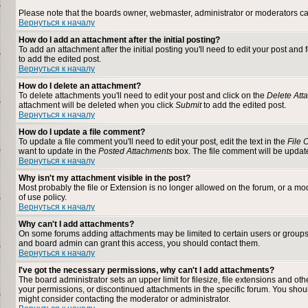
Please note that the boards owner, webmaster, administrator or moderators can n
Вернуться к началу
How do I add an attachment after the initial posting?
To add an attachment after the initial posting you'll need to edit your post a
to add the edited post.
Вернуться к началу
How do I delete an attachment?
To delete attachments you'll need to edit your post and click on the
Delete Att
attachment will be deleted when you click
Submit
to add the edited post.
Вернуться к началу
How do I update a file comment?
To update a file comment you'll need to edit your post, edit the text in the
File
want to update in the
Posted Attachments
box. The file comment will be upda
Вернуться к началу
Why isn't my attachment visible in the post?
Most probably the file or Extension is no longer allowed on the forum, or a mod
of use policy.
Вернуться к началу
Why can't I add attachments?
On some forums adding attachments may be limited to certain users or groups
and board admin can grant this access, you should contact them.
Вернуться к началу
I've got the necessary permissions, why can't I add attachments?
The board administrator sets an upper limit for filesize, file extensions and o
your permissions, or discontinued attachments in the specific forum. You shou
might consider contacting the moderator or administrator.