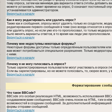
тему опроса, затем как минимум два варианта ответа (чтобы добавить ва
можете установить лимит времени на опрос, 0 означает постоянный опро
устанавливается администратором.
Вернуться к началу
Как я могу редактировать или удалить опрос?
Также как и сообщения, опросы могут удалять только их создатели, мо
редактированию первого сообщения в теме (оно всегда относится к опрос
или удалять опрос, но если уже кто-то проголосовал, то только модерат
было менять варианты ответов, в то время как люди уже проголосовали.
Вернуться к началу
Почему мне недоступны некоторые форумы?
Некоторые форумы доступны только определённым пользователям или гр
вам может потребоваться специальное разрешение. Только модераторы
с ними.
Вернуться к началу
Почему я не могу голосовать в опросе?
Только зарегистрированные пользователи могут участвовать в опросе (
Если вы зарегистрированы, но не можете голосовать, то, скорее всего, у
Вернуться к началу
Форматирование сообщ
Что такое BBCode?
BBCode это особая реализация HTML, возможность использования BBCo
создаваемом вами сообщении). BBCode очень похож на HTML, тэги в нём з
возможностей в создании сообщений. За дополнительной информацией о
формы отправки сообщений.
Вернуться к началу