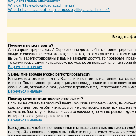
Why can't I delete attachments?
Why can't I view/download attachments?
Who do I contact about illegal or possibly illegal attachments?
Вход на фо
Почему я не могу войти?
А вы зарегистрировались? Серьёзно, вы должны быть зарегистрированы,
увидите сообщение если это так)? Если так, то вам лучше связаться с 
вы были зарегистрированы и вам не закрыли доступ, то проверьте, прави
то свяжитесь с администратором, возможно, он неправильно настроил ф
Вернуться к началу
Зачем мне вообще нужно регистрироваться?
Вы можете этого и не делать. Всё зависит от того, как администратор 
или нет. Тем не менее, регистрация дает вам дополнительные возможн
сообщения, отправка e-mail, участие в группах и т.д. Регистрация отниме
Вернуться к началу
Почему меня автоматически отключает?
Если вы не отметили галочкой пункт
Входить автоматически
, вы сможе
сделано для того, чтобы никто другой не смог воспользоваться вашей уч
можете выбрать пункт
Входить автоматически
, но мы не рекомендуем
интернет-кафе, университете и т.д.
Вернуться к началу
Как сделать, чтобы я не появлялся в списке активных пользователей
В настройках вашего профиля вы найдете опцию
Скрывать ваше пребы