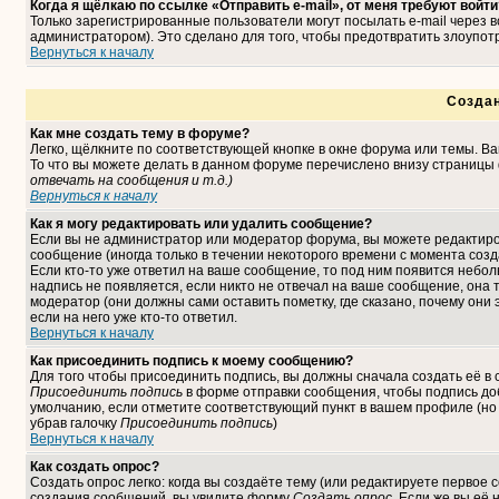
Когда я щёлкаю по ссылке «Отправить e-mail», от меня требуют войти
Только зарегистрированные пользователи могут посылать e-mail через
администратором). Это сделано для того, чтобы предотвратить злоупо
Вернуться к началу
Созда
Как мне создать тему в форуме?
Легко, щёлкните по соответствующей кнопке в окне форума или темы. В
То что вы можете делать в данном форуме перечислено внизу страницы 
отвечать на сообщения и т.д.
)
Вернуться к началу
Как я могу редактировать или удалить сообщение?
Если вы не администратор или модератор форума, вы можете редактиро
сообщение (иногда только в течении некоторого времени с момента соз
Если кто-то уже ответил на ваше сообщение, то под ним появится небо
надпись не появляется, если никто не отвечал на ваше сообщение, она
модератор (они должны сами оставить пометку, где сказано, почему они 
если на него уже кто-то ответил.
Вернуться к началу
Как присоединить подпись к моему сообщению?
Для того чтобы присоединить подпись, вы должны сначала создать её в
Присоединить подпись
в форме отправки сообщения, чтобы подпись до
умолчанию, если отметите соответствующий пункт в вашем профиле (но
убрав галочку
Присоединить подпись
)
Вернуться к началу
Как создать опрос?
Создать опрос легко: когда вы создаёте тему (или редактируете первое 
создания сообщений, вы увидите форму
Создать опрос
. Если же вы её 