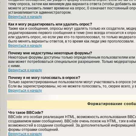
тему опроса, затем как минимум два варианта ответа (чтобы добавить ва
можете установить лимит времени на опрос, 0 означает постоянный опро
устанавливается администратором.
Вернуться к началу
Как я могу редактировать или удалить опрос?
Также как и сообщения, опросы могут удалять только их создатели, мо
редактированию первого сообщения в теме (оно всегда относится к опрос
или удалять опрос, но если уже кто-то проголосовал, то только модерат
было менять варианты ответов, в то время как люди уже проголосовали.
Вернуться к началу
Почему мне недоступны некоторые форумы?
Некоторые форумы доступны только определённым пользователям или гр
вам может потребоваться специальное разрешение. Только модераторы
с ними.
Вернуться к началу
Почему я не могу голосовать в опросе?
Только зарегистрированные пользователи могут участвовать в опросе (
Если вы зарегистрированы, но не можете голосовать, то, скорее всего, у
Вернуться к началу
Форматирование сообщ
Что такое BBCode?
BBCode это особая реализация HTML, возможность использования BBCo
создаваемом вами сообщении). BBCode очень похож на HTML, тэги в нём з
возможностей в создании сообщений. За дополнительной информацией о
формы отправки сообщений.
Вернуться к началу