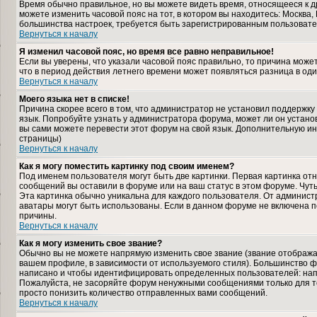
Время обычно правильное, но вы можете видеть время, относящееся к дру
можете изменить часовой пояс на тот, в котором вы находитесь: Москва, К
большинства настроек, требуется быть зарегистрированным пользовате
Вернуться к началу
Я изменил часовой пояс, но время все равно неправильное!
Если вы уверены, что указали часовой пояс правильно, то причина може
что в период действия летнего времени может появляться разница в од
Вернуться к началу
Моего языка нет в списке!
Причина скорее всего в том, что администратор не установил поддержку
язык. Попробуйте узнать у администратора форума, может ли он установ
вы сами можете перевести этот форум на свой язык. Дополнительную и
страницы)
Вернуться к началу
Как я могу поместить картинку под своим именем?
Под именем пользователя могут быть две картинки. Первая картинка отн
сообщений вы оставили в форуме или на ваш статус в этом форуме. Чут
Эта картинка обычно уникальна для каждого пользователя. От администра
аватары могут быть использованы. Если в данном форуме не включена п
причины.
Вернуться к началу
Как я могу изменить свое звание?
Обычно вы не можете напрямую изменить свое звание (звание отображае
вашем профиле, в зависимости от используемого стиля). Большинство ф
написано и чтобы идентифицировать определенных пользователей: нап
Пожалуйста, не засоряйте форум ненужными сообщениями только для то
просто понизить количество отправленных вами сообщений.
Вернуться к началу