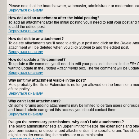
Please note that the boards owner, webmaster, administrator or moderators can n
Вернуться к началу
How do I add an attachment after the initial posting?
To add an attachment after the initial posting you'll need to edit your post a
to add the edited post.
Вернуться к началу
How do I delete an attachment?
To delete attachments you'll need to edit your post and click on the
Delete Att
attachment will be deleted when you click
Submit
to add the edited post.
Вернуться к началу
How do I update a file comment?
To update a file comment you'll need to edit your post, edit the text in the
File
want to update in the
Posted Attachments
box. The file comment will be upda
Вернуться к началу
Why isn't my attachment visible in the post?
Most probably the file or Extension is no longer allowed on the forum, or a mod
of use policy.
Вернуться к началу
Why can't I add attachments?
On some forums adding attachments may be limited to certain users or groups
and board admin can grant this access, you should contact them.
Вернуться к началу
I've got the necessary permissions, why can't I add attachments?
The board administrator sets an upper limit for filesize, file extensions and o
your permissions, or discontinued attachments in the specific forum. You shou
might consider contacting the moderator or administrator.