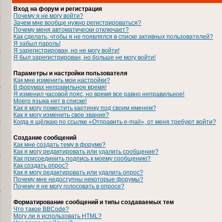
Вход на форум и регистрация
Почему я не могу войти?
Зачем мне вообще нужно регистрироваться?
Почему меня автоматически отключает?
Как сделать, чтобы я не появлялся в списке активных пользователей?
Я забыл пароль!
Я зарегистрирован, но не могу войти!
Я был зарегистрирован, но больше не могу войти!
Параметры и настройки пользователя
Как мне изменить мои настройки?
В форумах неправильное время!
Я изменил часовой пояс, но время все равно неправильное!
Моего языка нет в списке!
Как я могу поместить картинку под своим именем?
Как я могу изменить свое звание?
Когда я щёлкаю по ссылке «Отправить e-mail», от меня требуют войти?
Создание сообщений
Как мне создать тему в форуме?
Как я могу редактировать или удалить сообщение?
Как присоединить подпись к моему сообщению?
Как создать опрос?
Как я могу редактировать или удалить опрос?
Почему мне недоступны некоторые форумы?
Почему я не могу голосовать в опросе?
Форматирование сообщений и типы создаваемых тем
Что такое BBCode?
Могу ли я использовать HTML?