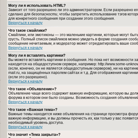
Могу ли я использовать HTML?
Зависит от того разрешено ли это администратором. Если разрешено его 
сделано для
безопасности
, чтобы запретить использование тэгов кото
для конкретного сообщения при создании этого сообщения.
Вернуться к началу
Что такое смайлики?
Смайлики, или эмотиконы — это маленькие картинки, которые могут быть 
грусть. Полный список смайликов можно увидеть в форме создания сообщ
сообщение нечитаемым, и модератор может отредактировать ваше сооб
Вернуться к началу
Могу ли я вставлять картинки?
Вы можете вставлять картинки в сообщения. Но пока нет возможности за
находится на общедоступном сервере, например: http://www.some-unknown-
(если, конечно, он не является общедоступным сервером), ни на карти
mail.ru, на защищённых паролем сайтах и т.д. Для отображения картинк
(если это разрешено).
Вернуться к началу
Что такое «Объявление»?
Объявление чаще всего содержит важную информацию, которую вы должн
форума в котором они было созданы. Возможность создания объявлений
Вернуться к началу
Что такое «Важная тема»?
Важные темы находится ниже объявления на странице просмотра форума,
важную информацию, и вы должны прочесть их, как только у вас появится
необходимый уровень доступа.
Вернуться к началу
Что значит «Тема закрыта»?