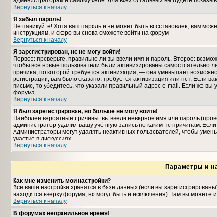
администраторам и самому себе. Для всех остальных вы будете показыв
Вернуться к началу
Я забыл пароль!
Не паникуйте! Хотя ваш пароль и не может быть восстановлен, вам може
инструкциям, и скоро вы снова сможете войти на форум
Вернуться к началу
Я зарегистрирован, но не могу войти!
Первое: проверьте, правильно ли вы ввели имя и пароль. Второе: возмо
чтобы все новые пользователи были активизированы самостоятельно либ
причина, по которой требуется активизация, — она уменьшает возможн
регистрации, вам было сказано, требуется активизация или нет. Если ва
письмо, то убедитесь, что указали правильный адрес e-mail. Если же вы
форума.
Вернуться к началу
Я был зарегистрирован, но больше не могу войти!
Наиболее вероятные причины: вы ввели неверное имя или пароль (прове
администратор удалил вашу учётную запись по каким-то причинам. Если
Администраторы могут удалять неактивных пользователей, чтобы умень
участие в дискуссиях.
Вернуться к началу
Параметры и н
Как мне изменить мои настройки?
Все ваши настройки хранятся в базе данных (если вы зарегистрированы
находится вверху форума, но могут быть и исключения). Там вы можете 
Вернуться к началу
В форумах неправильное время!