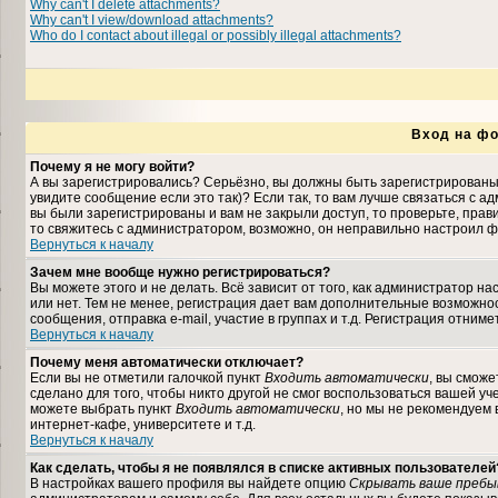
Why can't I delete attachments?
Why can't I view/download attachments?
Who do I contact about illegal or possibly illegal attachments?
Вход на фо
Почему я не могу войти?
А вы зарегистрировались? Серьёзно, вы должны быть зарегистрированы,
увидите сообщение если это так)? Если так, то вам лучше связаться с 
вы были зарегистрированы и вам не закрыли доступ, то проверьте, прави
то свяжитесь с администратором, возможно, он неправильно настроил ф
Вернуться к началу
Зачем мне вообще нужно регистрироваться?
Вы можете этого и не делать. Всё зависит от того, как администратор 
или нет. Тем не менее, регистрация дает вам дополнительные возможн
сообщения, отправка e-mail, участие в группах и т.д. Регистрация отниме
Вернуться к началу
Почему меня автоматически отключает?
Если вы не отметили галочкой пункт
Входить автоматически
, вы сможе
сделано для того, чтобы никто другой не смог воспользоваться вашей уч
можете выбрать пункт
Входить автоматически
, но мы не рекомендуем
интернет-кафе, университете и т.д.
Вернуться к началу
Как сделать, чтобы я не появлялся в списке активных пользователей
В настройках вашего профиля вы найдете опцию
Скрывать ваше пребы