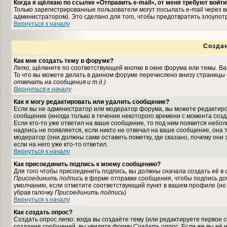
Когда я щёлкаю по ссылке «Отправить e-mail», от меня требуют войти
Только зарегистрированные пользователи могут посылать e-mail через
администратором). Это сделано для того, чтобы предотвратить злоупо
Вернуться к началу
Созда
Как мне создать тему в форуме?
Легко, щёлкните по соответствующей кнопке в окне форума или темы. В
То что вы можете делать в данном форуме перечислено внизу страницы 
отвечать на сообщения и т.д.
)
Вернуться к началу
Как я могу редактировать или удалить сообщение?
Если вы не администратор или модератор форума, вы можете редактиро
сообщение (иногда только в течении некоторого времени с момента соз
Если кто-то уже ответил на ваше сообщение, то под ним появится небо
надпись не появляется, если никто не отвечал на ваше сообщение, она
модератор (они должны сами оставить пометку, где сказано, почему они 
если на него уже кто-то ответил.
Вернуться к началу
Как присоединить подпись к моему сообщению?
Для того чтобы присоединить подпись, вы должны сначала создать её в
Присоединить подпись
в форме отправки сообщения, чтобы подпись до
умолчанию, если отметите соответствующий пункт в вашем профиле (но
убрав галочку
Присоединить подпись
)
Вернуться к началу
Как создать опрос?
Создать опрос легко: когда вы создаёте тему (или редактируете первое 
создания сообщений, вы увидите форму
Создать опрос
. Если же вы её 