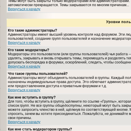
Темы могут быть закрыты только модераторами или администраторами. 
автоматически прекращается. Темы закрываются по многим причинам...
Вернуться к началу
Уровни поль
Кто такие администраторы?
Администраторы имеют высший уровень контроля над форумом. Эти люди
пользователей, создание групп пользователей и назначение модераторо
Вернуться к началу
Кто такие модераторы?
Модераторы это пользователи (или группы пользователей) чья работа —
удалять, закрывать и вновь открывать темы, перемещать и разделять те
допускать беспорядка в форумах, оскорблений, следить, чтобы сообщен
Вернуться к началу
Что такое группы пользователей?
Администраторы могут объединять пользователей в группы. Каждый польз
назначены индивидуальные права доступа. Это облегчает администрат
или предоставлением доступа к приватным форумам и т.д.
Вернуться к началу
Как мне вступить в группу?
Для того, чтобы вступить в группу, щёлкните по ссылке «Группы», которая
список групп. Не все группы
общедоступны
, некоторый могут быть закр
можете запросить членство в ней, щёлкнув по соответствующей кнопке. 
спросить, зачем вы хотите присоединиться. Пожалуйста, не донимайте м
свои причины.
Вернуться к началу
Как мне стать модератором группы?