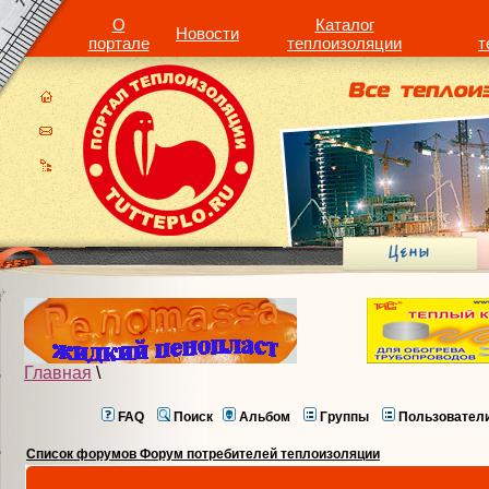
О
Каталог
Новости
портале
теплоизоляции
т
Главная
\
FAQ
Поиск
Альбом
Группы
Пользовател
Список форумов Форум потребителей теплоизоляции