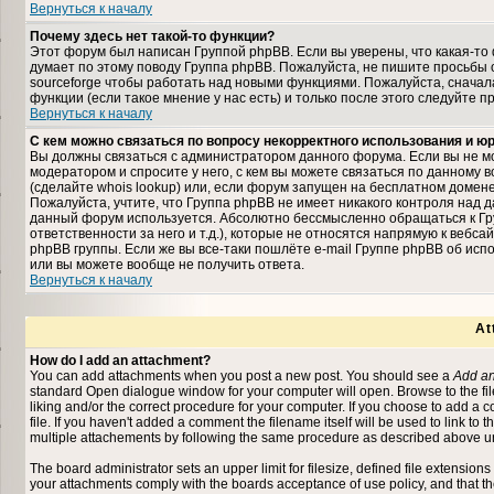
Вернуться к началу
Почему здесь нет такой-то функции?
Этот форум был написан Группой phpBB. Если вы уверены, что какая-то 
думает по этому поводу Группа phpBB. Пожалуйста, не пишите просьбы 
sourceforge чтобы работать над новыми функциями. Пожалуйста, снача
функции (если такое мнение у нас есть) и только после этого следуйте п
Вернуться к началу
С кем можно связаться по вопросу некорректного использования и 
Вы должны связаться с администратором данного форума. Если вы не мо
модератором и спросите у него, с кем вы можете связаться по данному в
(сделайте whois lookup) или, если форум запущен на бесплатном домене (на
Пожалуйста, учтите, что Группа phpBB не имеет никакого контроля над д
данный форум используется. Абсолютно бессмысленно обращаться к Гр
ответственности за него и т.д.), которые не относятся напрямую к вебс
phpBB группы. Если же вы все-таки пошлёте e-mail Группе phpBB об исп
или вы можете вообще не получить ответа.
Вернуться к началу
At
How do I add an attachment?
You can add attachments when you post a new post. You should see a
Add an
standard Open dialogue window for your computer will open. Browse to the file 
liking and/or the correct procedure for your computer. If you choose to add a
file. If you haven't added a comment the filename itself will be used to link to 
multiple attachements by following the same procedure as described above un
The board administrator sets an upper limit for filesize, defined file extensions
your attachments comply with the boards acceptance of use policy, and that t