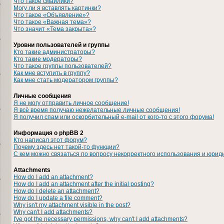
Что такое смайлики?
Могу ли я вставлять картинки?
Что такое «Объявление»?
Что такое «Важная тема»?
Что значит «Тема закрыта»?
Уровни пользователей и группы
Кто такие администраторы?
Кто такие модераторы?
Что такое группы пользователей?
Как мне вступить в группу?
Как мне стать модератором группы?
Личные сообщения
Я не могу отправить личное сообщение!
Я всё время получаю нежелательные личные сообщения!
Я получил спам или оскорбительный e-mail от кого-то с этого форума!
Информация о phpBB 2
Кто написал этот форум?
Почему здесь нет такой-то функции?
С кем можно связаться по вопросу некорректного использования и юрид
Attachments
How do I add an attachment?
How do I add an attachment after the initial posting?
How do I delete an attachment?
How do I update a file comment?
Why isn't my attachment visible in the post?
Why can't I add attachments?
I've got the necessary permissions, why can't I add attachments?