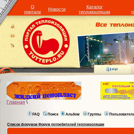
О
Каталог
Новости
портале
теплоизоляции
т
Главная
\
FAQ
Поиск
Альбом
Группы
Пользовател
Список форумов Форум потребителей теплоизоляции