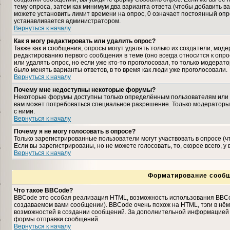
тему опроса, затем как минимум два варианта ответа (чтобы добавить ва
можете установить лимит времени на опрос, 0 означает постоянный опро
устанавливается администратором.
Вернуться к началу
Как я могу редактировать или удалить опрос?
Также как и сообщения, опросы могут удалять только их создатели, мо
редактированию первого сообщения в теме (оно всегда относится к опрос
или удалять опрос, но если уже кто-то проголосовал, то только модерат
было менять варианты ответов, в то время как люди уже проголосовали.
Вернуться к началу
Почему мне недоступны некоторые форумы?
Некоторые форумы доступны только определённым пользователям или гр
вам может потребоваться специальное разрешение. Только модераторы
с ними.
Вернуться к началу
Почему я не могу голосовать в опросе?
Только зарегистрированные пользователи могут участвовать в опросе (
Если вы зарегистрированы, но не можете голосовать, то, скорее всего, у
Вернуться к началу
Форматирование сообщ
Что такое BBCode?
BBCode это особая реализация HTML, возможность использования BBCo
создаваемом вами сообщении). BBCode очень похож на HTML, тэги в нём з
возможностей в создании сообщений. За дополнительной информацией о
формы отправки сообщений.
Вернуться к началу