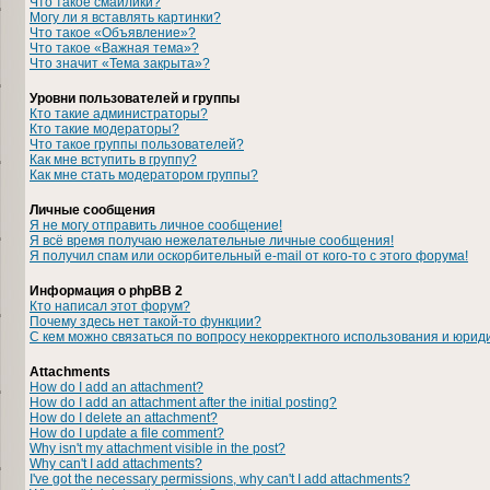
Что такое смайлики?
Могу ли я вставлять картинки?
Что такое «Объявление»?
Что такое «Важная тема»?
Что значит «Тема закрыта»?
Уровни пользователей и группы
Кто такие администраторы?
Кто такие модераторы?
Что такое группы пользователей?
Как мне вступить в группу?
Как мне стать модератором группы?
Личные сообщения
Я не могу отправить личное сообщение!
Я всё время получаю нежелательные личные сообщения!
Я получил спам или оскорбительный e-mail от кого-то с этого форума!
Информация о phpBB 2
Кто написал этот форум?
Почему здесь нет такой-то функции?
С кем можно связаться по вопросу некорректного использования и юрид
Attachments
How do I add an attachment?
How do I add an attachment after the initial posting?
How do I delete an attachment?
How do I update a file comment?
Why isn't my attachment visible in the post?
Why can't I add attachments?
I've got the necessary permissions, why can't I add attachments?