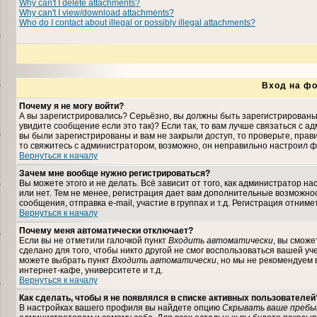
Why can't I delete attachments?
Why can't I view/download attachments?
Who do I contact about illegal or possibly illegal attachments?
Вход на фо
Почему я не могу войти?
А вы зарегистрировались? Серьёзно, вы должны быть зарегистрированы,
увидите сообщение если это так)? Если так, то вам лучше связаться с 
вы были зарегистрированы и вам не закрыли доступ, то проверьте, прави
то свяжитесь с администратором, возможно, он неправильно настроил ф
Вернуться к началу
Зачем мне вообще нужно регистрироваться?
Вы можете этого и не делать. Всё зависит от того, как администратор 
или нет. Тем не менее, регистрация дает вам дополнительные возможн
сообщения, отправка e-mail, участие в группах и т.д. Регистрация отниме
Вернуться к началу
Почему меня автоматически отключает?
Если вы не отметили галочкой пункт
Входить автоматически
, вы сможе
сделано для того, чтобы никто другой не смог воспользоваться вашей уч
можете выбрать пункт
Входить автоматически
, но мы не рекомендуем
интернет-кафе, университете и т.д.
Вернуться к началу
Как сделать, чтобы я не появлялся в списке активных пользователей
В настройках вашего профиля вы найдете опцию
Скрывать ваше пребы