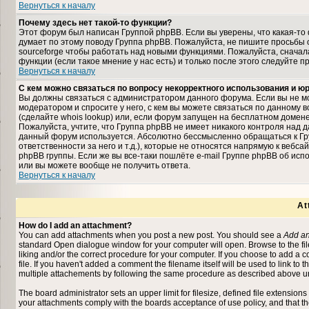
Вернуться к началу
Почему здесь нет такой-то функции?
Этот форум был написан Группой phpBB. Если вы уверены, что какая-то 
думает по этому поводу Группа phpBB. Пожалуйста, не пишите просьбы 
sourceforge чтобы работать над новыми функциями. Пожалуйста, снача
функции (если такое мнение у нас есть) и только после этого следуйте п
Вернуться к началу
С кем можно связаться по вопросу некорректного использования и 
Вы должны связаться с администратором данного форума. Если вы не мо
модератором и спросите у него, с кем вы можете связаться по данному в
(сделайте whois lookup) или, если форум запущен на бесплатном домене (на
Пожалуйста, учтите, что Группа phpBB не имеет никакого контроля над д
данный форум используется. Абсолютно бессмысленно обращаться к Гр
ответственности за него и т.д.), которые не относятся напрямую к вебс
phpBB группы. Если же вы все-таки пошлёте e-mail Группе phpBB об исп
или вы можете вообще не получить ответа.
Вернуться к началу
At
How do I add an attachment?
You can add attachments when you post a new post. You should see a
Add an
standard Open dialogue window for your computer will open. Browse to the file 
liking and/or the correct procedure for your computer. If you choose to add a
file. If you haven't added a comment the filename itself will be used to link to 
multiple attachements by following the same procedure as described above un
The board administrator sets an upper limit for filesize, defined file extensions
your attachments comply with the boards acceptance of use policy, and that t