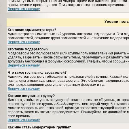
Темы могут быть закрыты только модераторами или администраторами. 
автоматически прекращается. Темы закрываются по многим причинам...
Вернуться к началу
Уровни поль
Кто такие администраторы?
Администраторы имеют высший уровень контроля над форумом. Эти люди
пользователей, создание групп пользователей и назначение модераторо
Вернуться к началу
Кто такие модераторы?
Модераторы это пользователи (или группы пользователей) чья работа —
удалять, закрывать и вновь открывать темы, перемещать и разделять те
допускать беспорядка в форумах, оскорблений, следить, чтобы сообщен
Вернуться к началу
Что такое группы пользователей?
Администраторы могут объединять пользователей в группы. Каждый польз
назначены индивидуальные права доступа. Это облегчает администрат
или предоставлением доступа к приватным форумам и т.д.
Вернуться к началу
Как мне вступить в группу?
Для того, чтобы вступить в группу, щёлкните по ссылке «Группы», которая
список групп. Не все группы
общедоступны
, некоторый могут быть закр
можете запросить членство в ней, щёлкнув по соответствующей кнопке. 
спросить, зачем вы хотите присоединиться. Пожалуйста, не донимайте м
свои причины.
Вернуться к началу
Как мне стать модератором группы?