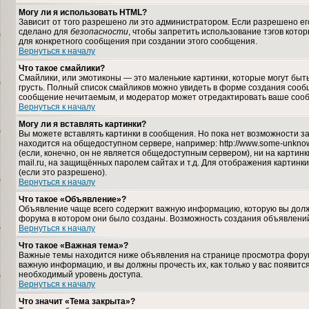
Могу ли я использовать HTML?
Зависит от того разрешено ли это администратором. Если разрешено его 
сделано для
безопасности
, чтобы запретить использование тэгов кото
для конкретного сообщения при создании этого сообщения.
Вернуться к началу
Что такое смайлики?
Смайлики, или эмотиконы — это маленькие картинки, которые могут быть 
грусть. Полный список смайликов можно увидеть в форме создания сообщ
сообщение нечитаемым, и модератор может отредактировать ваше сооб
Вернуться к началу
Могу ли я вставлять картинки?
Вы можете вставлять картинки в сообщения. Но пока нет возможности за
находится на общедоступном сервере, например: http://www.some-unknown-
(если, конечно, он не является общедоступным сервером), ни на карти
mail.ru, на защищённых паролем сайтах и т.д. Для отображения картинк
(если это разрешено).
Вернуться к началу
Что такое «Объявление»?
Объявление чаще всего содержит важную информацию, которую вы должн
форума в котором они было созданы. Возможность создания объявлений
Вернуться к началу
Что такое «Важная тема»?
Важные темы находится ниже объявления на странице просмотра форума,
важную информацию, и вы должны прочесть их, как только у вас появится
необходимый уровень доступа.
Вернуться к началу
Что значит «Тема закрыта»?