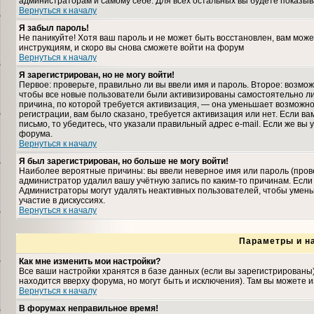
администраторам и самому себе. Для всех остальных вы будете показыв
Вернуться к началу
Я забыл пароль!
Не паникуйте! Хотя ваш пароль и не может быть восстановлен, вам може
инструкциям, и скоро вы снова сможете войти на форум
Вернуться к началу
Я зарегистрирован, но не могу войти!
Первое: проверьте, правильно ли вы ввели имя и пароль. Второе: возмо
чтобы все новые пользователи были активизированы самостоятельно либ
причина, по которой требуется активизация, — она уменьшает возможн
регистрации, вам было сказано, требуется активизация или нет. Если ва
письмо, то убедитесь, что указали правильный адрес e-mail. Если же вы
форума.
Вернуться к началу
Я был зарегистрирован, но больше не могу войти!
Наиболее вероятные причины: вы ввели неверное имя или пароль (прове
администратор удалил вашу учётную запись по каким-то причинам. Если
Администраторы могут удалять неактивных пользователей, чтобы умень
участие в дискуссиях.
Вернуться к началу
Параметры и н
Как мне изменить мои настройки?
Все ваши настройки хранятся в базе данных (если вы зарегистрированы
находится вверху форума, но могут быть и исключения). Там вы можете 
Вернуться к началу
В форумах неправильное время!