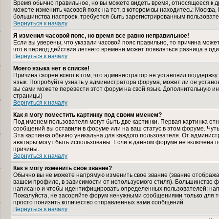
Время обычно правильное, но вы можете видеть время, относящееся к дру
можете изменить часовой пояс на тот, в котором вы находитесь: Москва, К
большинства настроек, требуется быть зарегистрированным пользовате
Вернуться к началу
Я изменил часовой пояс, но время все равно неправильное!
Если вы уверены, что указали часовой пояс правильно, то причина може
что в период действия летнего времени может появляться разница в од
Вернуться к началу
Моего языка нет в списке!
Причина скорее всего в том, что администратор не установил поддержку
язык. Попробуйте узнать у администратора форума, может ли он установ
вы сами можете перевести этот форум на свой язык. Дополнительную и
страницы)
Вернуться к началу
Как я могу поместить картинку под своим именем?
Под именем пользователя могут быть две картинки. Первая картинка отн
сообщений вы оставили в форуме или на ваш статус в этом форуме. Чут
Эта картинка обычно уникальна для каждого пользователя. От администра
аватары могут быть использованы. Если в данном форуме не включена п
причины.
Вернуться к началу
Как я могу изменить свое звание?
Обычно вы не можете напрямую изменить свое звание (звание отображае
вашем профиле, в зависимости от используемого стиля). Большинство ф
написано и чтобы идентифицировать определенных пользователей: нап
Пожалуйста, не засоряйте форум ненужными сообщениями только для то
просто понизить количество отправленных вами сообщений.
Вернуться к началу