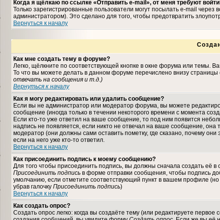
Когда я щёлкаю по ссылке «Отправить e-mail», от меня требуют войти
Только зарегистрированные пользователи могут посылать e-mail через
администратором). Это сделано для того, чтобы предотвратить злоупо
Вернуться к началу
Созда
Как мне создать тему в форуме?
Легко, щёлкните по соответствующей кнопке в окне форума или темы. В
То что вы можете делать в данном форуме перечислено внизу страницы 
отвечать на сообщения и т.д.
)
Вернуться к началу
Как я могу редактировать или удалить сообщение?
Если вы не администратор или модератор форума, вы можете редактиро
сообщение (иногда только в течении некоторого времени с момента соз
Если кто-то уже ответил на ваше сообщение, то под ним появится небо
надпись не появляется, если никто не отвечал на ваше сообщение, она
модератор (они должны сами оставить пометку, где сказано, почему они 
если на него уже кто-то ответил.
Вернуться к началу
Как присоединить подпись к моему сообщению?
Для того чтобы присоединить подпись, вы должны сначала создать её в
Присоединить подпись
в форме отправки сообщения, чтобы подпись до
умолчанию, если отметите соответствующий пункт в вашем профиле (но
убрав галочку
Присоединить подпись
)
Вернуться к началу
Как создать опрос?
Создать опрос легко: когда вы создаёте тему (или редактируете первое 
создания сообщений, вы увидите форму
Создать опрос
. Если же вы её 