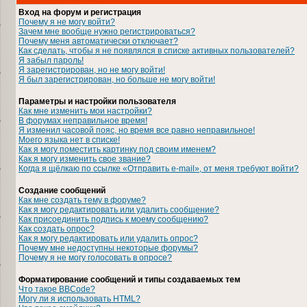
Вход на форум и регистрация
Почему я не могу войти?
Зачем мне вообще нужно регистрироваться?
Почему меня автоматически отключает?
Как сделать, чтобы я не появлялся в списке активных пользователей?
Я забыл пароль!
Я зарегистрирован, но не могу войти!
Я был зарегистрирован, но больше не могу войти!
Параметры и настройки пользователя
Как мне изменить мои настройки?
В форумах неправильное время!
Я изменил часовой пояс, но время все равно неправильное!
Моего языка нет в списке!
Как я могу поместить картинку под своим именем?
Как я могу изменить свое звание?
Когда я щёлкаю по ссылке «Отправить e-mail», от меня требуют войти?
Создание сообщений
Как мне создать тему в форуме?
Как я могу редактировать или удалить сообщение?
Как присоединить подпись к моему сообщению?
Как создать опрос?
Как я могу редактировать или удалить опрос?
Почему мне недоступны некоторые форумы?
Почему я не могу голосовать в опросе?
Форматирование сообщений и типы создаваемых тем
Что такое BBCode?
Могу ли я использовать HTML?