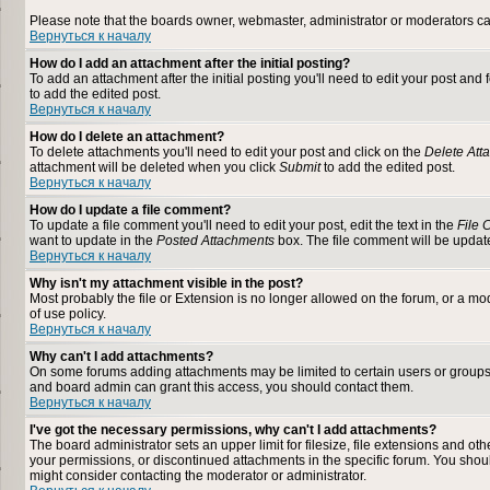
Please note that the boards owner, webmaster, administrator or moderators can n
Вернуться к началу
How do I add an attachment after the initial posting?
To add an attachment after the initial posting you'll need to edit your post a
to add the edited post.
Вернуться к началу
How do I delete an attachment?
To delete attachments you'll need to edit your post and click on the
Delete Att
attachment will be deleted when you click
Submit
to add the edited post.
Вернуться к началу
How do I update a file comment?
To update a file comment you'll need to edit your post, edit the text in the
File
want to update in the
Posted Attachments
box. The file comment will be upda
Вернуться к началу
Why isn't my attachment visible in the post?
Most probably the file or Extension is no longer allowed on the forum, or a mod
of use policy.
Вернуться к началу
Why can't I add attachments?
On some forums adding attachments may be limited to certain users or groups
and board admin can grant this access, you should contact them.
Вернуться к началу
I've got the necessary permissions, why can't I add attachments?
The board administrator sets an upper limit for filesize, file extensions and o
your permissions, or discontinued attachments in the specific forum. You shou
might consider contacting the moderator or administrator.