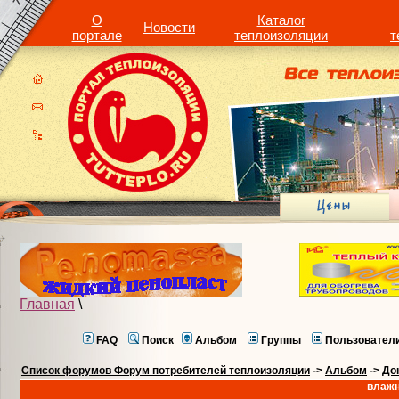
О
Каталог
Новости
портале
теплоизоляции
т
Главная
\
FAQ
Поиск
Альбом
Группы
Пользовател
Список форумов Форум потребителей теплоизоляции
->
Альбом
->
До
влажн