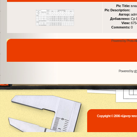
Pic Title:
вла
Pic Description:
Автор:
adm
Добавлено:
Ср 
View:
675
Comments:
0
Powered by Photo Al
Powered by
p
Copyright © 2006 «Центр те