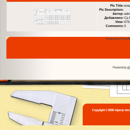
Pic Title:
вла
Pic Description:
Автор:
adm
Добавлено:
Ср 
View:
675
Comments:
0
Powered by Photo Al
Powered by
p
Copyright © 2006 «Центр те