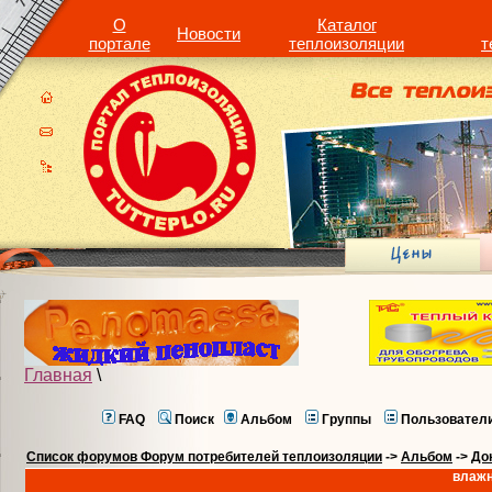
О
Каталог
Новости
портале
теплоизоляции
т
Главная
\
FAQ
Поиск
Альбом
Группы
Пользовател
Список форумов Форум потребителей теплоизоляции
->
Альбом
->
До
влажн