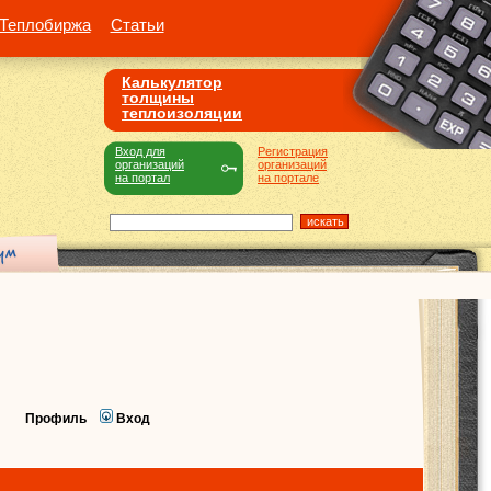
Теплобиржа
Статьи
Калькулятор
толщины
теплоизоляции
Вход для
Регистрация
организаций
организаций
на портал
на портале
Профиль
Вход