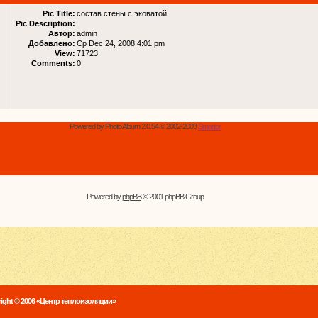
Pic Title:
состав стены с эковатой
Pic Description:
Автор:
admin
Добавлено:
Ср Dec 24, 2008 4:01 pm
View:
71723
Comments:
0
Powered by Photo Album 2.0.54 © 2002-2003
Smartor
Powered by
phpBB
© 2001 phpBB Group
ight © 2006 «Центр теплоизоляции»