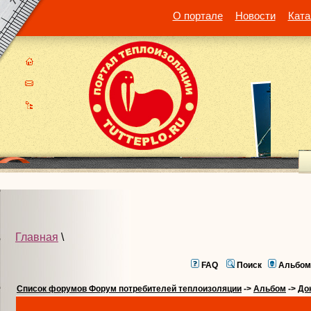
О портале
Новости
Ката
Главная
\
FAQ
Поиск
Альбом
Список форумов Форум потребителей теплоизоляции
->
Альбом
->
До