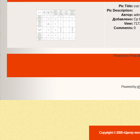
Pic Title:
сос
Pic Description:
Автор:
adm
Добавлено:
Ср 
View:
717
Comments:
0
Powered by Photo Al
Powered by
p
Copyright © 2006 «Центр те