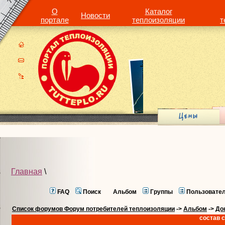
О
Каталог
Новости
портале
теплоизоляции
т
Главная
\
FAQ
Поиск
Альбом
Группы
Пользовате
Список форумов Форум потребителей теплоизоляции
->
Альбом
->
До
состав с