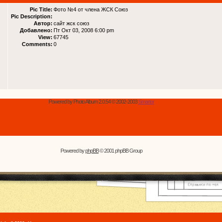
Pic Title:
Фото №4 от члена ЖСК Союз
Pic Description:
Автор:
сайт жск союз
Добавлено:
Пт Окт 03, 2008 6:00 pm
View:
67745
Comments:
0
Powered by Photo Album 2.0.54 © 2002-2003
Smartor
Powered by
phpBB
© 2001 phpBB Group