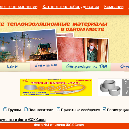
лог теплоизоляции
Каталог теплооборудования
Компании
Группы
Пользователи
Приватные сообщения
Регистрация
кументы и фото ЖСК Союз
Фото №4 от члена ЖСК Союз