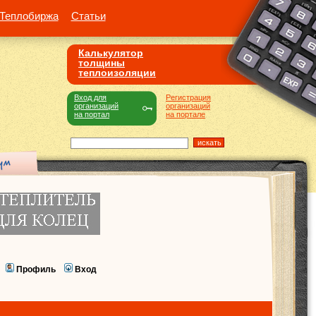
Теплобиржа
Статьи
Калькулятор
толщины
теплоизоляции
Вход для
Регистрация
организаций
организаций
на портал
на портале
Профиль
Вход