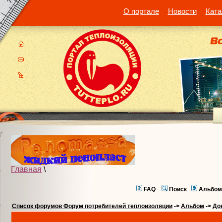
О портале
Новости
Ката
Главная
\
FAQ
Поиск
Альбом
Список форумов Форум потребителей теплоизоляции
->
Альбом
->
До