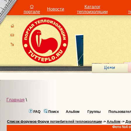
О
Каталог
Новости
портале
теплоизоляции
т
Главная
\
FAQ
Поиск
Альбом
Группы
Пользовате
Список форумов Форум потребителей теплоизоляции
->
Альбом
->
До
Фото №4 о