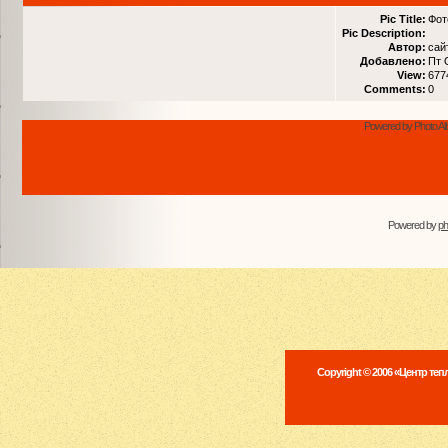
Pic Title:
Фот
Pic Description:
Автор:
сай
Добавлено:
Пт 
View:
677
Comments:
0
Powered by Photo Al
Powered by
p
Copyright © 2006 «Центр те