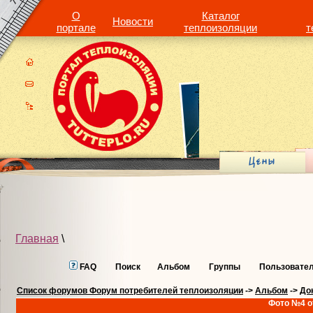
О
Каталог
Новости
портале
теплоизоляции
т
Главная
\
FAQ
Поиск
Альбом
Группы
Пользовате
Список форумов Форум потребителей теплоизоляции
->
Альбом
->
До
Фото №4 о