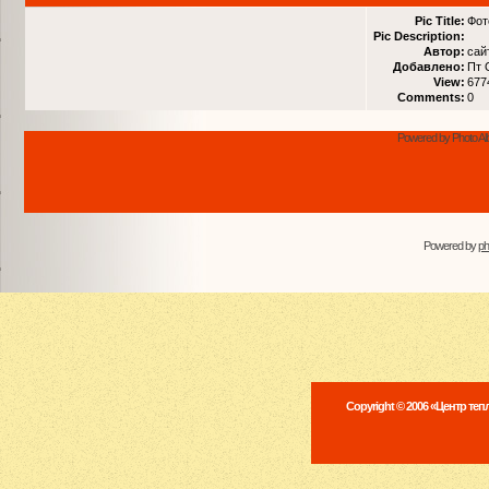
Pic Title:
Фот
Pic Description:
Автор:
сай
Добавлено:
Пт 
View:
677
Comments:
0
Powered by Photo Al
Powered by
p
Copyright © 2006 «Центр те