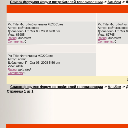
Список форумов Форум потребителей теплоизоляции
->
Альбом
->
Д
Pic Title: Фото №5 от члена ЖСК Союз
Pic Title: Фото №4 
Автор: сайт жск союз
Автор: сайт жск сою
Добавлено: Пт Окт 03, 2008 6:00 pm
Добавлено: Пт Окт 0
View: 63985
View: 67745
Rating
:
not rated
Rating
:
not rated
Comments
: 0
Comments
: 0
Pic Title: Фото члена ЖСК Союз
Автор: admin
Добавлено: Пт Окт 03, 2008 5:56 pm
View: 4496
Rating
:
not rated
Comments
: 0
Список форумов Форум потребителей теплоизоляции
->
Альбом
->
Страница
1
из
1