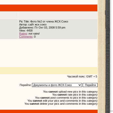
Pic Title: Фото №2 от члена ЖСК Союз
Автор: сайт жск союз
Добавлено: Пт Окт 03, 2008 5:59 pm
View: 4458
Rating
:
not rated
Comments
: 0
Часовой пояс: GMT + 5
Перейти:
You
cannot
upload new pics in this category
You
cannot
rate pics in this category
You
cannot
post comments to pics in this category
You
cannot
edit your pics and comments in this category
You
cannot
delete your pics and comments in this category