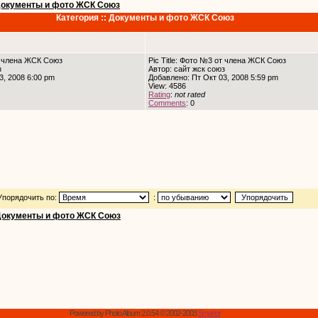
окументы и фото ЖСК Союз
Категория :: Документы и фото ЖСК Союз
от члена ЖСК Союз
Pic Title: Фото №3 от члена ЖСК Союз
з
Автор: сайт жск союз
3, 2008 6:00 pm
Добавлено: Пт Окт 03, 2008 5:59 pm
View: 4586
Rating
:
not rated
Comments
: 0
Упорядочить по:
:
Документы и фото ЖСК Союз
Powered by Photo Album 2.0.54 © 2002-2003
Smartor