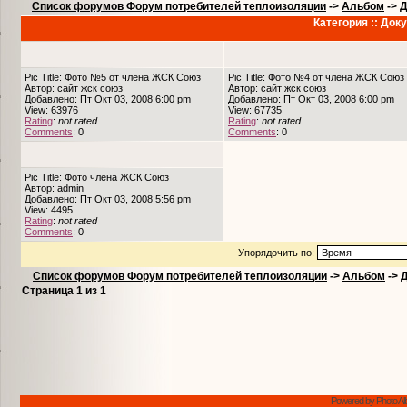
Список форумов Форум потребителей теплоизоляции
->
Альбом
->
Д
Категория :: До
Pic Title: Фото №5 от члена ЖСК Союз
Pic Title: Фото №4 от члена ЖСК Союз
Автор: сайт жск союз
Автор: сайт жск союз
Добавлено: Пт Окт 03, 2008 6:00 pm
Добавлено: Пт Окт 03, 2008 6:00 pm
View: 63976
View: 67735
Rating
:
not rated
Rating
:
not rated
Comments
: 0
Comments
: 0
Pic Title: Фото члена ЖСК Союз
Автор: admin
Добавлено: Пт Окт 03, 2008 5:56 pm
View: 4495
Rating
:
not rated
Comments
: 0
Упорядочить по:
Список форумов Форум потребителей теплоизоляции
->
Альбом
->
Страница
1
из
1
Powered by Photo Al