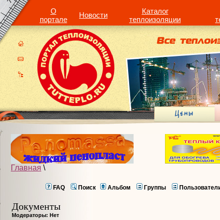
О
Каталог
Новости
портале
теплоизоляции
т
Главная
\
FAQ
Поиск
Альбом
Группы
Пользовател
Документы
Модераторы: Нет