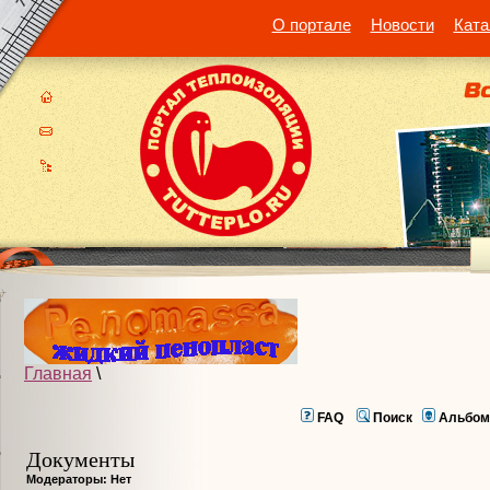
О портале
Новости
Ката
Главная
\
FAQ
Поиск
Альбом
Документы
Модераторы: Нет