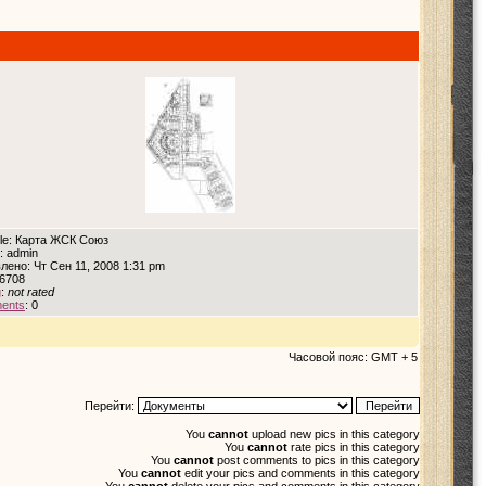
itle: Карта ЖСК Союз
: admin
лено: Чт Сен 11, 2008 1:31 pm
 6708
g
:
not rated
ents
: 0
Часовой пояс: GMT + 5
Перейти:
You
cannot
upload new pics in this category
You
cannot
rate pics in this category
You
cannot
post comments to pics in this category
You
cannot
edit your pics and comments in this category