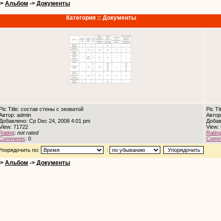
->
Альбом
->
Документы
Категория :: Документы
Pic Title: состав стены с эковатой
Pic T
Автор: admin
Автор
Добавлено: Ср Dec 24, 2008 4:01 pm
Добав
View: 71722
View:
Rating
:
not rated
Ratin
Comments
: 0
Comm
Упорядочить по:
:
->
Альбом
->
Документы