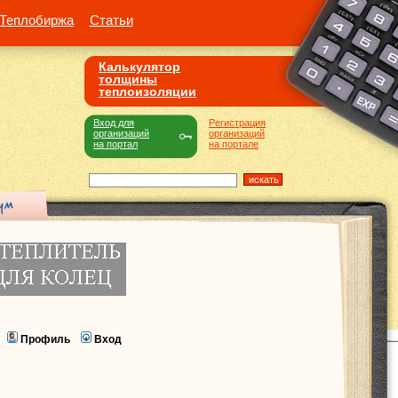
Теплобиржа
Статьи
Калькулятор
толщины
теплоизоляции
Вход для
Регистрация
организаций
организаций
на портал
на портале
Профиль
Вход