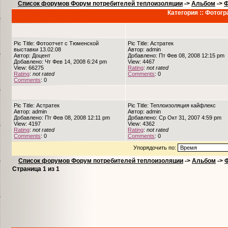
Список форумов Форум потребителей теплоизоляции
->
Альбом
->
Ф
Категория :: Фотог
Pic Title: Фотоотчет с Тюменской
Pic Title: Астратек
выставки 13.02.08
Автор: admin
Автор: Доцент
Добавлено: Пт Фев 08, 2008 12:15 pm
Добавлено: Чт Фев 14, 2008 6:24 pm
View: 4467
View: 66275
Rating
:
not rated
Rating
:
not rated
Comments
: 0
Comments
: 0
Pic Title: Астратек
Pic Title: Теплоизоляция кайфлекс
Автор: admin
Автор: admin
Добавлено: Пт Фев 08, 2008 12:11 pm
Добавлено: Ср Окт 31, 2007 4:59 pm
View: 4197
View: 4362
Rating
:
not rated
Rating
:
not rated
Comments
: 0
Comments
: 0
Упорядочить по:
Список форумов Форум потребителей теплоизоляции
->
Альбом
->
Ф
Страница
1
из
1