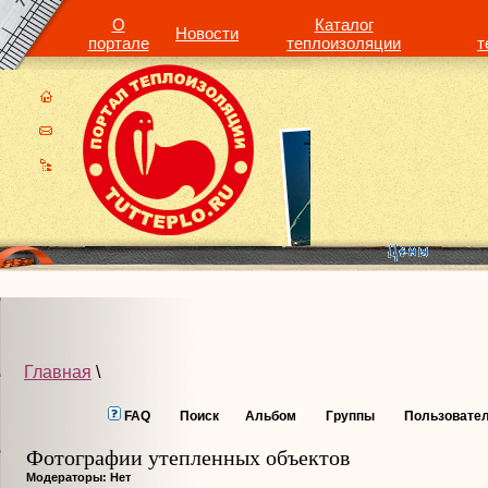
О
Каталог
Новости
портале
теплоизоляции
т
Главная
\
FAQ
Поиск
Альбом
Группы
Пользовате
Фотографии утепленных объектов
Модераторы: Нет