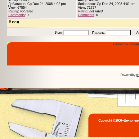
Автор: admin
Автор: admin
Добавлено: Ср Dec 24, 2008 4:02 pm
Добавлено: Ср Dec 24, 2008 4:01 pm
View: 67554
View: 71737
Rating
:
not rated
Rating
:
not rated
Comments
: 0
Comments
: 0
Вход
Имя:
Пароль:
Авто
Powered by Photo Al
Powered by
p
Copyright © 2006 «Центр те