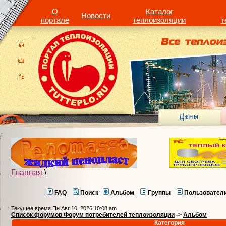
О
Каталог
Новости
портале
теплоизоляции
т
Главная
\
FAQ
Поиск
Альбом
Группы
Пользовател
Текущее время Пн Авг 10, 2026 10:08 am
Список форумов Форум потребителей теплоизоляции
->
Альбом
Категория