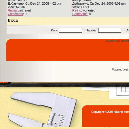
Автор: admin
Автор: admin
Добавлено: Ср Dec 24, 2008 4:02 pm
Добавлено: Ср Dec 24, 2008 4:01 pm
View: 67536
View: 71721
Rating
:
not rated
Rating
:
not rated
Comments
: 0
Comments
: 0
Вход
Имя:
Пароль:
Авто
Powered by Photo Al
Powered by
p
Copyright © 2006 «Центр те