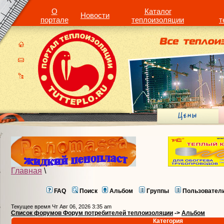
О
Каталог
Новости
портале
теплоизоляции
т
Главная
\
FAQ
Поиск
Альбом
Группы
Пользовател
Текущее время Чт Авг 06, 2026 3:35 am
Список форумов Форум потребителей теплоизоляции
->
Альбом
Категория