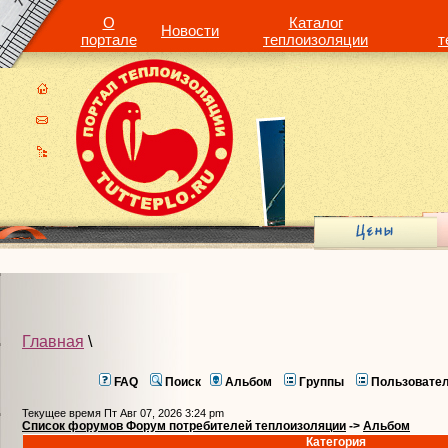
О
Каталог
Новости
портале
теплоизоляции
т
Главная
\
FAQ
Поиск
Альбом
Группы
Пользовате
Текущее время Пт Авг 07, 2026 3:24 pm
Список форумов Форум потребителей теплоизоляции
->
Альбом
Категория