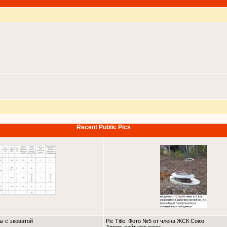
Recent Public Pics
ны с эковатой
Pic Title: Фото №5 от члена ЖСК Союз