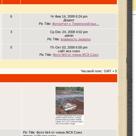
6
Чт Фев 14, 2008 6:24 pm
Доцент
Pic Title:
Фотоотчет с Тюменской выс...
3
Ср Dec 24, 2008 4:02 pm
admin
Pic Title:
влажность эковаты
5
Пт Окт 03, 2008 6:00 pm
сайт жск союз
Pic Title:
Фото №5 от члена ЖСК Союз
Часовой пояс: GMT + 5
Pic Title: Фото №4 от члена ЖСК Союз