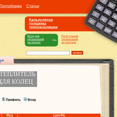
Теплобиржа
Статьи
Калькулятор
толщины
теплоизоляции
Вход для
Регистрация
организаций
организаций
на портал
на портале
Профиль
Вход
Pics
Last Pic