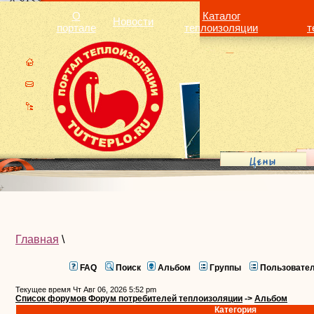
О
Каталог
Новости
портале
теплоизоляции
т
Главная
\
FAQ
Поиск
Альбом
Группы
Пользовате
Текущее время Чт Авг 06, 2026 5:52 pm
Список форумов Форум потребителей теплоизоляции
->
Альбом
Категория