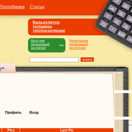
Теплобиржа
Статьи
Калькулятор
толщины
теплоизоляции
Вход для
Регистрация
организаций
организаций
на портал
на портале
Профиль
Вход
Pics
Last Pic