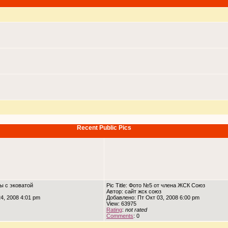
Recent Public Pics
ны с эковатой
Pic Title: Фото №5 от члена ЖСК Союз
Автор: сайт жск союз
4, 2008 4:01 pm
Добавлено: Пт Окт 03, 2008 6:00 pm
View: 63975
Rating
:
not rated
Comments
: 0