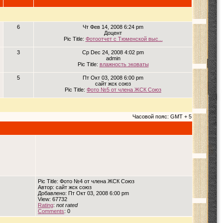
6
Чт Фев 14, 2008 6:24 pm
Доцент
Pic Title:
Фотоотчет с Тюменской выс...
3
Ср Dec 24, 2008 4:02 pm
admin
Pic Title:
влажность эковаты
5
Пт Окт 03, 2008 6:00 pm
сайт жск союз
Pic Title:
Фото №5 от члена ЖСК Союз
Часовой пояс: GMT + 5
Pic Title: Фото №4 от члена ЖСК Союз
Автор: сайт жск союз
Добавлено: Пт Окт 03, 2008 6:00 pm
View: 67732
Rating
:
not rated
Comments
: 0