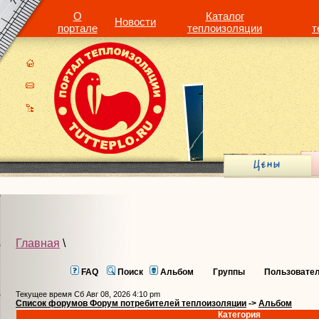
О
Каталог
Новости
портале
теплоизоляции
т
Главная
\
FAQ
Поиск
Альбом
Группы
Пользовате
Текущее время Сб Авг 08, 2026 4:10 pm
Список форумов Форум потребителей теплоизоляции
->
Альбом
Категория